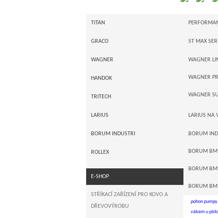
Střík
TITAN
PERFORMAN
I-SERIE
GRACO
ST MAX SER
Stříkací 
POWRTWIN
GRACO ME
WAGNER
WAGNER LI
-
Stříkací tec
POWRLINER 
GRACO ULT
a)
pístové p
WAGNER PR
HANDOK
zn
PNEUPOHO
GRACO XTR
WAGNER SU
TRITECH
Airless strík
PŘÍSLUŠENS
GRACO LIN
LARIUS
LARIUS NA 
elektronickými
Americké techn
AUTORIZAC
GRACO AUT
LARIUS ME
BORUM INDUSTRI
BORUM IND
viskózními mat
všech strojích
LARIUS PÍS
BORUM BM 2
ROLLEX
b)
membránov
BORUM BM 
značky :
E-SHOP
BORUM BM
Membránov
STŘÍKACÍ ZAŘÍZENÍ PRO KOVO A
pohon pumpy a
DŘEVOVÝROBU
válcem u píst