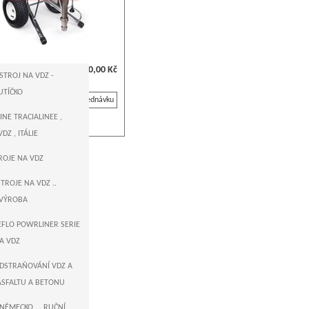
0,00 Kč
STROJ NA VDZ -
UTÍČKO
Na objednávku
NE TRACIALINEE ,
DZ , ITÁLIE
TROJE NA VDZ
TROJE NA VDZ ..
VÝROBA
EEFLO POWRLINER SERIE
NA VDZ
ODSTRAŇOVÁNÍ VDZ A
ASFALTU A BETONU
NĚMECKO ... RUČNÍ