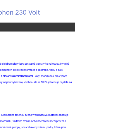
pohon 230 Volt
 elektromotory jsou postupně více a více nahrazovány plně
 možností přečíst si informace o spotřebe, tlaku a další .
k
s nizko viskozními hmotami
- laky, mořidla tak pro vysoce
try nejsou vybaveny všichni - ale se 100% jistotou je najdete na
.
Membrána změnou svého tvaru nasává materiál odděluje
ateriálu, vnitřním třením nebo nečistotou mezi pístem a
bránové pumpy jsou vybaveny všemi prvky, které jsou