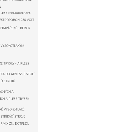
 STROJE VYSOKOTLAKÉ -
ER-GERMANY
N
AIRLESS MEMBRÁNOVÉ
LEKTROPOHON 230 VOLT
OPRAVÁŘSKÉ - REPAIR
 USA - AIRLESS
STOVÉ PUMPY
K VYSOKOTLAKÝM
GERMANY - AIRLESS
STOVÉ STROJE
É TRYSKY - AIRLESS
TKA DO AIRLESS PISTOLÍ
TRŮ STROJŮ
OČNÝCH A
CH AIRLESS TRYSEK
VÉ VYSOKOTLAKÉ
 STŘÍKÁCÍ STROJE
IRMIX ZN. EXITFLEX,