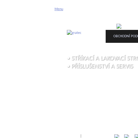
Menu
ÚVODNÍ STRÁNKA
O FIRMĚ
OBCHODNÍ POD
• STŘÍKACÍ A LAKOVACÍ STR
• PŘÍSLUŠENSTVÍ A SERVIS
Přihlásit
|
Registrace