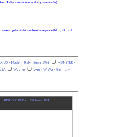
rána. Udržba a servis je jednoduchý a nenáročný.
užinami , jednoduchá mechanická regulace tlaku , sítko mtl.
RIUS - Made in Italy , Since 1969
MONSTER -
 USA
Wagner
b+m / WiWa - Germany
AIRLESSCO LP 955 ... 3,0 lt/min , USA