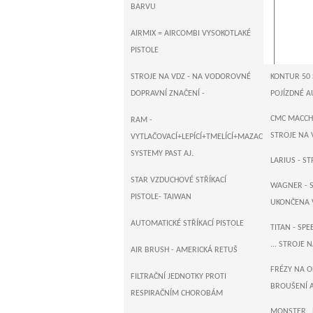
BARVU
AIRMIX = AIRCOMBI VYSOKOTLAKÉ
PISTOLE
STROJE NA VDZ - NA VODOROVNÉ
KONTUR 50 
DOPRAVNÍ ZNAČENÍ -
POJÍZDNÉ A
CMC MACCHI
RAM -
STROJE NA V
VYTLAČOVACÍ+LEPÍCÍ+TMELÍCÍ+MAZACÍ+DOPRAVNÍ
SYSTEMY PAST AJ.
LARIUS - S
STAR VZDUCHOVÉ STŘÍKACÍ
WAGNER - S
PISTOLE- TAIWAN
UKONČENA 
AUTOMATICKÉ STŘÍKACÍ PISTOLE
TITAN - SP
... STROJE 
AIR BRUSH - AMERICKÁ RETUŠ
FRÉZY NA 
FILTRAČNÍ JEDNOTKY PROTI
BROUŠENÍ 
RESPIRAČNÍM CHOROBÁM
MONSTER , 