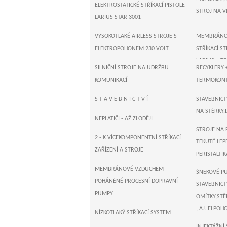
ELEKTROSTATICKÉ STŘÍKACÍ PISTOLE
STROJ NA V
LARIUS STAR 3001
CEMAR - ST
VYSOKOTLAKÉ AIRLESS STROJE S
MEMBRÁNOV
ELEKTROPOHONEM 230 VOLT
STŘÍKACÍ ST
LARIUS + T
SILNIČNÍ STROJE NA UDRŽBU
RECYKLERY 
T R I T E C 
KOMUNIKACÍ
TERMOKONTA
PÍSTOVÉ S
ZALÉVAČKY 
S T A V E B N I C T V Í
STAVEBNICTV
230 VOLT
NA STĚRKY,
SUŠIČKY AS
NEPLATIČI - AŽ ZLODĚJI
WAGNER , N
STROJE NA 
STŘÍKACÍ 
2 - K VÍCEKOMPONENTNÍ STŘÍKACÍ
TEKUTÉ LEPE
STROJE 230
ZAŘÍZENÍ A STROJE
PERISTALTIK
T I T A N - 
MEMBRÁNOVÉ VZDUCHEM
ŠNEKOVÉ P
PÍSTOVÉ ST
POHÁNĚNÉ PROCESNÍ DOPRAVNÍ
STAVEBNICTV
230 VOLT
PUMPY
OMÍTKY,STĚ
MEMBRÁNOV
, AJ. ELPOH
NÍZKOTLAKÝ STŘÍKACÍ SYSTEM
STŘÍKACÍ ST