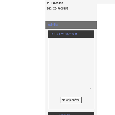
IČ: 49905155
DIČ: CZ
49905155
Nabídka
DURR EcoGun 910 st…
–
Na objednávku