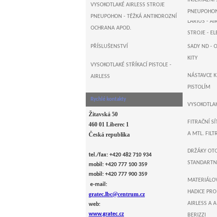
INJEKTÁŽNÍ
B&M+WAGN
VYSOKOTLAKÉ AIRLESS STROJE
PNEUPOHO
PNEUPOHON - TĚŽKÁ ANTIKOROZNÍ
LARIUS - 
OCHRANA APOD.
STROJE - E
PŘÍSLUŠENSTVÍ
SADY ND - 
AIRLESSCO ,
KITY
ELEKTRO PÍ
VYSOKOTLAKÉ STŘÍKACÍ PISTOLE -
NÁSTAVCE 
AIRLESS
MONSTER , 
PISTOLÍM
ELEKTRO PÍ
Rychlé kontakty
VYSOKOTLAK
Žitavská 50
FITRAČNÍ SÍ
460 01 Liberec 1
A MTL. FIL
Česká republika
DRŽÁKY OT
tel./fax: +420 482 710 934
STANDARTNÍ
mobil: +420 777 100 359
mobil: +420 777 900 359
MATERIÁLO
e-mail:
HADICE PRO
gratec.lbc@centrum.cz
AIRLESS A A
web:
www.gratec.cz
BERIZZI