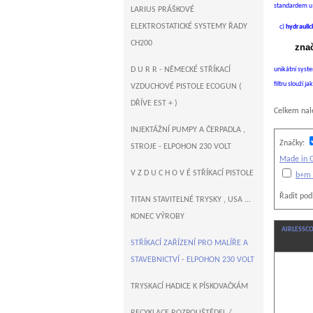
standardem u 
LARIUS PRÁŠKOVÉ
ELEKTROSTATICKÉ SYSTEMY ŘADY
c)
hydraulic
CH200
znač
D U R R - NĚMECKÉ STŘÍKACÍ
unikátní syst
filtru slouží j
VZDUCHOVÉ PISTOLE ECOGUN (
DŘÍVE EST + )
Celkem na
INJEKTÁŽNÍ PUMPY A ČERPADLA ,
Značky:
STROJE - ELPOHON 230 VOLT
Made in
V Z D U C H O V É STŘÍKACÍ PISTOLE
b+m 
Řadit pod
TITAN STAVITELNÉ TRYSKY , USA ...
KONEC VÝROBY
AIRLESSCO T
STŘÍKACÍ ZAŘÍZENÍ PRO MALÍŘE A
STAVEBNICTVÍ - ELPOHON 230 VOLT
TRYSKACÍ HADICE K PÍSKOVAČKÁM