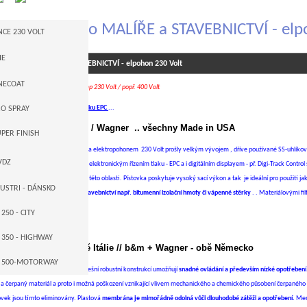
ací zařízení pro MALÍŘE a STAVEBNICTVÍ - el
CE 230 VOLT
IE
zařízení pro MALÍŘE a STAVEBNICTVÍ - elpohon 230 Volt
RKUR
NECOAT
hnika s elektrickým pohonem pump 230 Volt / popř. 400 Volt
-- STROJE NA VDZ
RA MAX
umpy s elektronickým řízením tlaku EPC
...
O SPRAY
ačky : TriTech - Titan / Wagner .. všechny Made in USA
N
EME
PER FINISH
ací stroje s pístovými pumpami a elektropohonem 230 Volt prošly velkým vývojem , dříve používané SS-uhlíkové
TVÍ
ELAZER
VDZ
 bezuhlíkovými elektromotory s elektronickým řízením tlaku - EPC a i digitálním displayem - př. Digi-Track Control s
ologie tak určují nadále směr v této oblasti. Pístovka poskytuje vysoký sací výkon a tak je ideální pro použití ja
E
ORIZACE
MBRÁNOVÉ
USTRI - DÁNSKO
eriály - Hi-Solids epoxidy a ve
stavebnictví např. bitumenní izolační hmoty či vápenné stěrky
. . Materiálovými fil
 značek TriTech + Titan/ Wagner.
TOVÉ
50 - CITY
é pumpy u stříkacích strojů
350 - HIGHWAY
 Larius + FM - obě Itálie // b&m + Wagner - obě Německo
 500-MOTORWAY
é vysokotlaké pumpy svojí dnešní robustní konstrukcí umožňují
snadné ovládání a především nízké opotřebení
 čerpaný materiál a proto i možná poškození vznikající vlivem mechanického a chemického působení čerpaného m
ovek jsou tímto eliminovány. Plastová
membrána je mimořádně odolná vůči dlouhodobé zátěži a opotřebení.
Mem