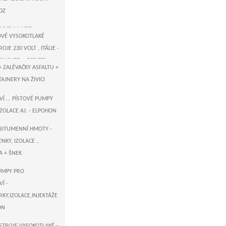
DZ
ROJE NA VDZ
É VYSOKOTLAKÉ
ROJE 230 VOLT , ITÁLIE -
ECNOVER + BERIZZI
+ ZALÉVAČKY ASFALTU +
H - US AIRLESS STŘÍKACÍ
JNERY NA ŽIVICI
TROJE ELEKTROPOHON
- VAŘIČE ASFALTU
Í ... PÍSTOVÉ PUMPY
IZOLACE AJ. - ELPOHON
FALTU , KOMUNIKACÍ
ĚMECKO - AIRLESS
BITUMENNÍ HMOTY -
PÍSTOVÉ A MEMBRÁNOVÉ
NKY, IZOLACE ..
 VOLT
A + ŠNEK
US AIRLESS STŘÍKACÍ
UMPY PRO
ROJE ... ELEKTROPOHON
Í -
RKY,IZOLACE,INJEKTÁŽE
É VYSOKOTLAKÉ
ON
ROJE 230 VOLT -