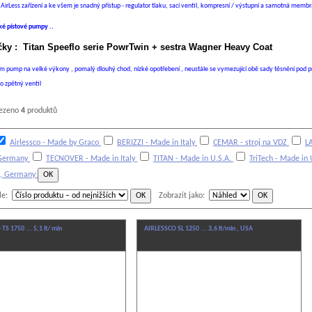
AirLess zařízení a ke všem je snadný přístup - regulator tlaku, sací ventil, kompresní / výstupní a samotná memb
ké pístové pumpy ..
ky : Titan Speeflo serie PowrTwin
+ sestra Wagner Heavy Coat
em pump na velké výkony , pomalý dlouhý chod, nízké opotřebení , neustále se vymezující obě sady těsnění pod pr
ako zpětný ventil
lezeno
4
produktů
Airlessco - Made by Graco
BERIZZI - Made in Italy
CEMAR - stroj na VDZ
LA
 Germany
TECNOVER - Made in Italy
TITAN - Made in U.S.A.
TriTech - Made in
, Germany
le:
Zobrazit jako:
S 1750 ... 5,1 lt/ min
AIRLESSCO SL 1250 ... 3,6 lt/min , USA