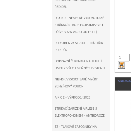
RECYKLACE ROZPOUŠTĚDEL /
ŘEDIDEL
D U R R - NĚMECKÉ VYSOKOTLAKÉ
STŘÍKACÍ STROJE ECOPUMP2 VP (
DŘÍVE VYZA VARIO OD EST+ )
POLYUREA 2K STROJE ... NÁSTŘIK
PUR PĚN
DOPRAVNÍ ČERPADLA NA TEKUTÉ
HMOTY VŠECH MOŽNÝCH VISKOZIT
NILFISK VYSOKOTLAKÉ MYČKY
AIRLESSCO T
BENZÍNOVÝ POHON
A K C E - VÝPRODEJ 2025
STŘÍKACÍ ZAŘÍZENÍ AIRLESS S
ELEKTROPOHONEM - ANTIKOROZE
TZ - TLAKOVÉ ZÁSOBNÍKY NA