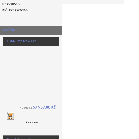
IČ: 49905155
DIČ: CZ
49905155
Nabídka
TITAN Impact 400 r…
57 959,00 Kč
49 900 Kč
Do 7 dnů