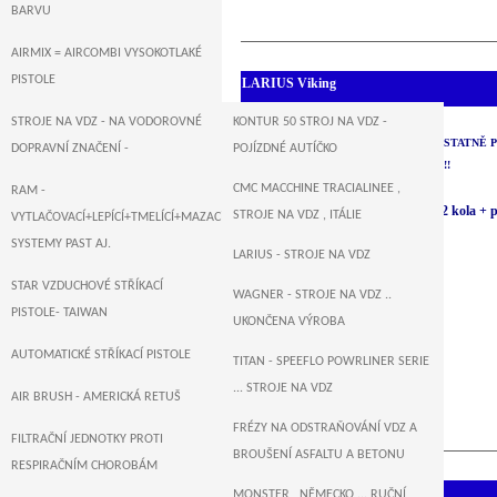
BARVU
AIRMIX = AIRCOMBI VYSOKOTLAKÉ
PISTOLE
LARIUS Viking
POJÍZDNÁ VERZE
STROJE NA VDZ - NA VODOROVNÉ
KONTUR 50 STROJ NA VDZ -
DVĚ MEMBRÁNOVÉ PUMPY SAMOSTATNĚ P
DOPRAVNÍ ZNAČENÍ -
POJÍZDNÉ AUTÍČKO
– DVOJNÁSOBNÁ PRODUKTIVITA !!!
• Výkon pumpy – 6,0 lt/min
CMC MACCHINE TRACIALINEE ,
RAM -
• Provedení : pojízdný podvozek 2 kola 
STROJE NA VDZ , ITÁLIE
VYTLAČOVACÍ+LEPÍCÍ+TMELÍCÍ+MAZACÍ+DOPRAVNÍ
sání max. tlak - 220 bar
SYSTEMY PAST AJ.
LARIUS - STROJE NA VDZ
• max. tryska -
a) 1 pistole --- 0.031 ”
STAR VZDUCHOVÉ STŘÍKACÍ
WAGNER - STROJE NA VDZ ..
b) 2 pistole --- 0.021 ”
PISTOLE- TAIWAN
UKONČENA VÝROBA
• 1 – 2 pistole
• BY-Pass ventil
AUTOMATICKÉ STŘÍKACÍ PISTOLE
TITAN - SPEEFLO POWRLINER SERIE
• Hmotnost stroje 60 kg
... STROJE NA VDZ
AIR BRUSH - AMERICKÁ RETUŠ
FRÉZY NA ODSTRAŇOVÁNÍ VDZ A
FILTRAČNÍ JEDNOTKY PROTI
BROUŠENÍ ASFALTU A BETONU
RESPIRAČNÍM CHOROBÁM
LARIUS Giotto
MONSTER , NĚMECKO ... RUČNÍ