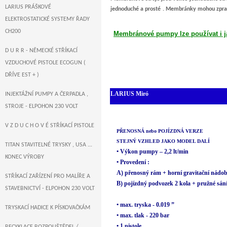
LARIUS PRÁŠKOVÉ
jednoduché a prosté . Membránky mohou zpraco
ELEKTROSTATICKÉ SYSTEMY ŘADY
CH200
Membránové pumpy lze používat i jak
D U R R - NĚMECKÉ STŘÍKACÍ
VZDUCHOVÉ PISTOLE ECOGUN (
DŘÍVE EST + )
LARIUS Miró
INJEKTÁŽNÍ PUMPY A ČERPADLA ,
STROJE - ELPOHON 230 VOLT
V Z D U C H O V É STŘÍKACÍ PISTOLE
PŘENOSNÁ nebo POJÍZDNÁ VERZE
STEJNÝ VZHLED JAKO MODEL DALÍ
TITAN STAVITELNÉ TRYSKY , USA ...
• Výkon pumpy – 2,2 lt/min
KONEC VÝROBY
• Provedení :
A) přenosný rám + horní gravitační nádoba
STŘÍKACÍ ZAŘÍZENÍ PRO MALÍŘE A
B) pojízdný podvozek 2 kola + pružné sán
STAVEBNICTVÍ - ELPOHON 230 VOLT
• max. tryska - 0.019 ”
TRYSKACÍ HADICE K PÍSKOVAČKÁM
• max. tlak - 220 bar
• 1 pistole