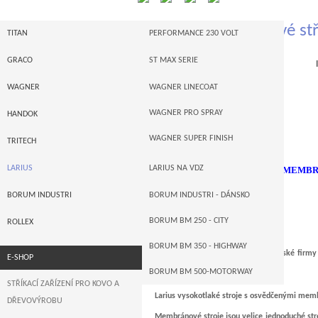
Larius membránové stř
TITAN
PERFORMANCE 230 VOLT
I-SERIE
GRACO
ST MAX SERIE
I
POWRTWIN
GRACO MERKUR
WAGNER
WAGNER LINECOAT
POWRLINER -- STROJE NA VDZ
GRACO ULTRA MAX
WAGNER PRO SPRAY
HANDOK
PNEUPOHON
GRACO XTREME
WAGNER SUPER FINISH
TRITECH
PŘÍSLUŠENSTVÍ
GRACO LINELAZER
LARIUS
LARIUS NA VDZ
MEMBRÁN
AUTORIZACE
GRACO AUTORIZACE
LARIUS MEMBRÁNOVÉ
BORUM INDUSTRI
BORUM INDUSTRI - DÁNSKO
LARIUS PÍSTOVÉ
BORUM BM 250 - CITY
ROLLEX
BORUM BM 350 - HIGHWAY
Stříkací a lakovací stroje známé italské firmy
E-SHOP
Como v městečku Calolziocorte
BORUM BM 500-MOTORWAY
STŘÍKACÍ ZAŘÍZENÍ PRO KOVO A
Larius vysokotlaké stroje s osvědčenými memb
DŘEVOVÝROBU
Membránové stroje jsou velice jednoduché str