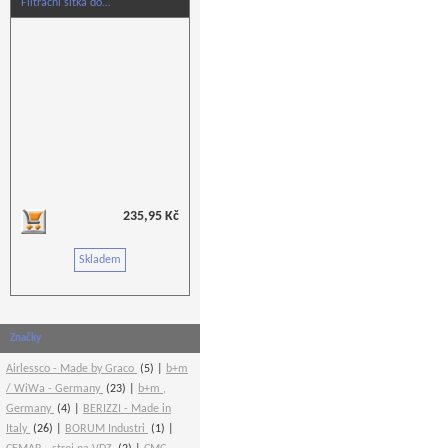
Filtrační sítka do…
235,95 Kč
Skladem
Značky
Airlessco - Made by Graco
(5)
b+m
/ WiWa - Germany
(23)
b+m ,
Germany
(4)
BERIZZI - Made in
Italy
(26)
BORUM Industri
(1)