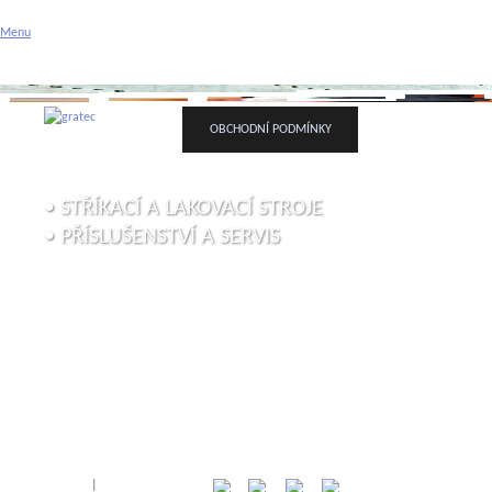
Gratec spol. s r.o. - stříka
Menu
Příslušenství a servis
ÚVODNÍ STRÁNKA
O FIRMĚ
VAŠE POPTÁVK
OBCHODNÍ PODMÍNKY
• STŘÍKACÍ A LAKOVACÍ STROJE
• PŘÍSLUŠENSTVÍ A SERVIS
Přihlásit
|
Registrace