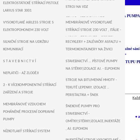
ELEKTROSTATICKÉ STŘÍKACÍ PISTOLE
STROJ NA VDZ
POJÍZDNÁ VERZE
LARIUS STAR 3001
NEJSILNĚJŠÍ MEMBRÁNOVÁ PUMPA V
CEMAR - STROJE NA VDZ
VYSOKOTLAKÉ AIRLESS STROJE S
MEMBRÁNOVÉ VYSOKOTLAKÉ
• Výkon pumpy – 8,0 lt/min
ELEKTROPOHONEM 230 VOLT
STŘÍKACÍ STROJE 230 VOLT , ITÁLIE -
• Max. tlak 230 bar
LARIUS + TECNOVER + BERIZZI
SILNIČNÍ STROJE NA UDRŽBU
RECYKLERY + ZALÉVAČKY ASFALTU +
• Provedení :
pojízdný podvozek 2 kola + pružné sání
T R I T E C H - US AIRLESS STŘÍKACÍ
KOMUNIKACÍ
TERMOKONTAJNERY NA ŽIVICI
• max. tryska - 1 pistole --- 0.031 ”
PÍSTOVÉ STROJE ELEKTROPOHON
ZALÉVAČKY - VAŘIČE ASFALTU
S T A V E B N I C T V Í
STAVEBNICTVÍ ... PÍSTOVÉ PUMPY
• MOŽNOST DVOJITÉHO VÝSTUPU PR
230 VOLT
• By-Pass ventil
NA STĚRKY,IZOLACE AJ. - ELPOHON
SUŠIČKY ASFALTU , KOMUNIKACÍ
NEPLATIČI - AŽ ZLODĚJI
• Hmotnost stroje 50 kg
WAGNER , NĚMECKO - AIRLESS
STROJE NA BITUMENNÍ HMOTY -
STŘÍKACÍ PÍSTOVÉ A MEMBRÁNOVÉ
2 - K VÍCEKOMPONENTNÍ STŘÍKACÍ
TEKUTÉ LEPENKY, IZOLACE ..
STROJE 230 VOLT
ZAŘÍZENÍ A STROJE
PERISTALTIKA + ŠNEK
Každ
T I T A N - US AIRLESS STŘÍKACÍ
MEMBRÁNOVÉ VZDUCHEM
ŠNEKOVÉ PUMPY PRO
PÍSTOVÉ STROJE ... ELEKTROPOHON
POHÁNĚNÉ PROCESNÍ DOPRAVNÍ
STAVEBNICTVÍ -
230 VOLT
• a
PUMPY
OMÍTKY,STĚRKY,IZOLACE,INJEKTÁŽE
MEMBRÁNOVÉ VYSOKOTLAKÉ
, AJ. ELPOHON
NÍZKOTLAKÝ STŘÍKACÍ SYSTEM
STŘÍKACÍ STROJE 230 VOLT -