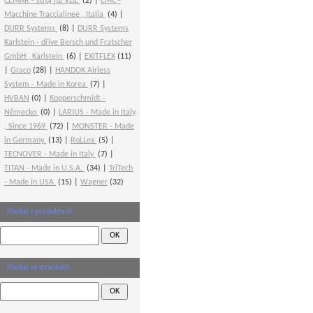
CEMAR - stroj na VDZ
(2)
CMC -
Macchine Traccialinee , Italia
(4)
DURR Systems
(8)
DURR Systems
Karlstein - dříve Bersch und Fratscher
GmbH , Karlstein
(6)
EXITFLEX
(11)
Graco
(28)
HANDOK Airless
System - Made in Korea
(7)
HVBAN
(0)
Kopperschmidt -
Německo
(0)
LARIUS - Made in Italy
, Since 1969
(72)
MONSTER - Made
in Germany
(13)
RoLLex
(5)
TECNOVER - Made in Italy
(7)
TITAN - Made in U.S.A.
(34)
TriTech
- Made in USA
(15)
Wagner
(32)
Hledat v produktech
Hledat ve stránkách