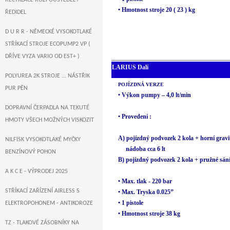
RECYKLACE ROZPOUŠTĚDEL /
• Hmotnost stroje 20 ( 23 ) kg
ŘEDIDEL
D U R R - NĚMECKÉ VYSOKOTLAKÉ
STŘÍKACÍ STROJE ECOPUMP2 VP (
DŘÍVE VYZA VARIO OD EST+ )
LARIUS Dalí
POLYUREA 2K STROJE ... NÁSTŘIK
POJÍZDNÁ VERZE
PUR PĚN
• Výkon pumpy – 4,0 lt/min
DOPRAVNÍ ČERPADLA NA TEKUTÉ
• Provedení :
HMOTY VŠECH MOŽNÝCH VISKOZIT
A) pojízdný podvozek 2 kola + horní gravi
NILFISK VYSOKOTLAKÉ MYČKY
nádoba cca 6 lt
BENZÍNOVÝ POHON
B) pojízdný podvozek 2 kola + pružné sán
A K C E - VÝPRODEJ 2025
• Max. tlak - 220 bar
STŘÍKACÍ ZAŘÍZENÍ AIRLESS S
• Max. Tryska 0.025”
• 1 pistole
ELEKTROPOHONEM - ANTIKOROZE
• Hmotnost stroje 38 kg
TZ - TLAKOVÉ ZÁSOBNÍKY NA