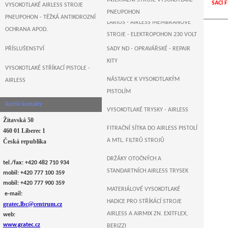
INJEKTÁŽNÍ STROJE VYSOKOTLAKÉ -
SACÍ 
B&M+WAGNER-GERMANY
VYSOKOTLAKÉ AIRLESS STROJE
PNEUPOHON
PNEUPOHON - TĚŽKÁ ANTIKOROZNÍ
LARIUS - AIRLESS MEMBRÁNOVÉ
OCHRANA APOD.
STROJE - ELEKTROPOHON 230 VOLT
PŘÍSLUŠENSTVÍ
SADY ND - OPRAVÁŘSKÉ - REPAIR
AIRLESSCO , USA - AIRLESS
KITY
ELEKTRO PÍSTOVÉ PUMPY
VYSOKOTLAKÉ STŘÍKACÍ PISTOLE -
NÁSTAVCE K VYSOKOTLAKÝM
AIRLESS
MONSTER , GERMANY - AIRLESS
PISTOLÍM
ELEKTRO PÍSTOVÉ STROJE
Rychlé kontakty
VYSOKOTLAKÉ TRYSKY - AIRLESS
Žitavská 50
FITRAČNÍ SÍTKA DO AIRLESS PISTOLÍ
460 01 Liberec 1
A MTL. FILTRŮ STROJŮ
Česká republika
DRŽÁKY OTOČNÝCH A
tel./fax: +420 482 710 934
STANDARTNÍCH AIRLESS TRYSEK
mobil: +420 777 100 359
mobil: +420 777 900 359
MATERIÁLOVÉ VYSOKOTLAKÉ
e-mail:
HADICE PRO STŘÍKÁCÍ STROJE
gratec.lbc@centrum.cz
AIRLESS A AIRMIX ZN. EXITFLEX,
web:
www.gratec.cz
BERIZZI