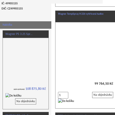
IČ: 49905155
DIČ: CZ
49905155
Wagner TempSpray H 226 vyhřívaná hadice
Nabídka
Wagner PS 3.25 Spr…
99 764,50 Kč
108 875,80 Kč
107 270 Kč
Na objednávku
Na objednávku