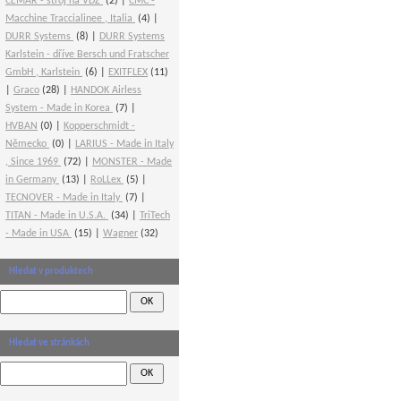
CEMAR - stroj na VDZ
(2)
CMC -
Macchine Traccialinee , Italia
(4)
DURR Systems
(8)
DURR Systems
Karlstein - dříve Bersch und Fratscher
GmbH , Karlstein
(6)
EXITFLEX
(11)
Graco
(28)
HANDOK Airless
System - Made in Korea
(7)
HVBAN
(0)
Kopperschmidt -
Německo
(0)
LARIUS - Made in Italy
, Since 1969
(72)
MONSTER - Made
in Germany
(13)
RoLLex
(5)
TECNOVER - Made in Italy
(7)
TITAN - Made in U.S.A.
(34)
TriTech
- Made in USA
(15)
Wagner
(32)
Hledat v produktech
Hledat ve stránkách