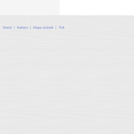
Domů
|
Nahoru
|
Mapa stránek
|
Tisk