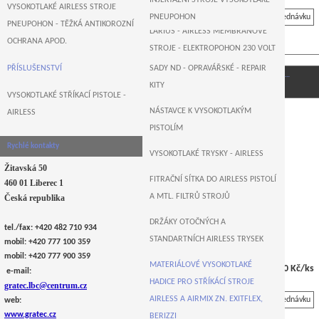
INJEKTÁŽNÍ STROJE VYSOKOTLAKÉ -
B&M+WAGNER-GERMANY
VYSOKOTLAKÉ AIRLESS STROJE
PNEUPOHON
Na objednávku
PNEUPOHON - TĚŽKÁ ANTIKOROZNÍ
LARIUS - AIRLESS MEMBRÁNOVÉ
OCHRANA APOD.
STROJE - ELEKTROPOHON 230 VOLT
PŘÍSLUŠENSTVÍ
SADY ND - OPRAVÁŘSKÉ - REPAIR
AIRLESSCO , USA - AIRLESS
HP1 Berizzi vysokotlaká hadice pro airless s…
KITY
ELEKTRO PÍSTOVÉ PUMPY
VYSOKOTLAKÉ STŘÍKACÍ PISTOLE -
NÁSTAVCE K VYSOKOTLAKÝM
AIRLESS
MONSTER , GERMANY - AIRLESS
PISTOLÍM
ELEKTRO PÍSTOVÉ STROJE
Rychlé kontakty
VYSOKOTLAKÉ TRYSKY - AIRLESS
Žitavská 50
FITRAČNÍ SÍTKA DO AIRLESS PISTOLÍ
460 01 Liberec 1
A MTL. FILTRŮ STROJŮ
Česká republika
DRŽÁKY OTOČNÝCH A
tel./fax: +420 482 710 934
STANDARTNÍCH AIRLESS TRYSEK
mobil: +420 777 100 359
mobil: +420 777 900 359
MATERIÁLOVÉ VYSOKOTLAKÉ
4 827,90 Kč/ks
e-mail:
HADICE PRO STŘÍKÁCÍ STROJE
gratec.lbc@centrum.cz
AIRLESS A AIRMIX ZN. EXITFLEX,
Na objednávku
web:
www.gratec.cz
BERIZZI