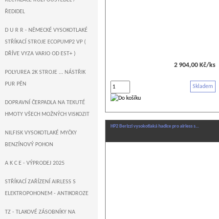
RECYKLACE ROZPOUŠTĚDEL /
ŘEDIDEL
D U R R - NĚMECKÉ VYSOKOTLAKÉ
STŘÍKACÍ STROJE ECOPUMP2 VP (
DŘÍVE VYZA VARIO OD EST+ )
2 904,00 Kč/ks
POLYUREA 2K STROJE ... NÁSTŘIK
PUR PĚN
Skladem
DOPRAVNÍ ČERPADLA NA TEKUTÉ
HMOTY VŠECH MOŽNÝCH VISKOZIT
HP2 Berizzi vysokotlaká hadice pro airless s…
NILFISK VYSOKOTLAKÉ MYČKY
BENZÍNOVÝ POHON
A K C E - VÝPRODEJ 2025
STŘÍKACÍ ZAŘÍZENÍ AIRLESS S
ELEKTROPOHONEM - ANTIKOROZE
TZ - TLAKOVÉ ZÁSOBNÍKY NA