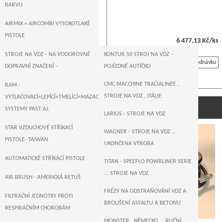
BARVU
AIRMIX = AIRCOMBI VYSOKOTLAKÉ
PISTOLE
6 477,13 Kč/ks
STROJE NA VDZ - NA VODOROVNÉ
KONTUR 50 STROJ NA VDZ -
Na objednávku
DOPRAVNÍ ZNAČENÍ -
POJÍZDNÉ AUTÍČKO
CMC MACCHINE TRACIALINEE ,
RAM -
STROJE NA VDZ , ITÁLIE
VYTLAČOVACÍ+LEPÍCÍ+TMELÍCÍ+MAZACÍ+DOPRAVNÍ
HP2 Berizzi vysokotlaká hadice pro airless s…
SYSTEMY PAST AJ.
LARIUS - STROJE NA VDZ
STAR VZDUCHOVÉ STŘÍKACÍ
WAGNER - STROJE NA VDZ ..
PISTOLE- TAIWAN
UKONČENA VÝROBA
AUTOMATICKÉ STŘÍKACÍ PISTOLE
TITAN - SPEEFLO POWRLINER SERIE
... STROJE NA VDZ
AIR BRUSH - AMERICKÁ RETUŠ
FRÉZY NA ODSTRAŇOVÁNÍ VDZ A
FILTRAČNÍ JEDNOTKY PROTI
BROUŠENÍ ASFALTU A BETONU
RESPIRAČNÍM CHOROBÁM
MONSTER , NĚMECKO ... RUČNÍ