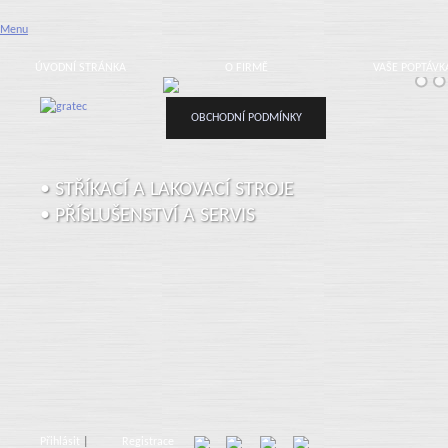
Menu
ÚVODNÍ STRÁNKA
O FIRMĚ
VAŠE POPTÁVK
OBCHODNÍ PODMÍNKY
• STŘÍKACÍ A LAKOVACÍ STROJE
• PŘÍSLUŠENSTVÍ A SERVIS
Přihlásit
|
Registrace