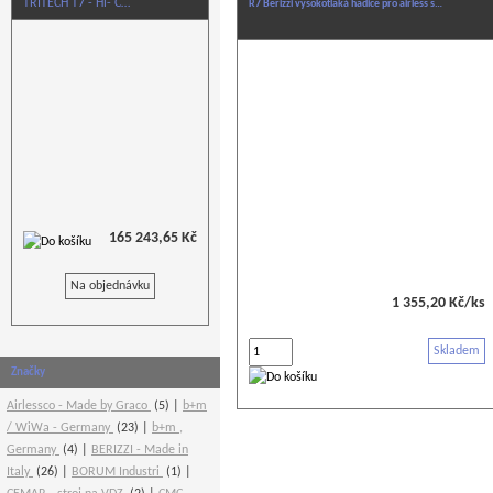
TRITECH T7 - Hi- C…
R7 Berizzi vysokotlaká hadice pro airless s…
165 243,65 Kč
Na objednávku
1 355,20 Kč/ks
Skladem
Značky
Airlessco - Made by Graco
(5)
b+m
/ WiWa - Germany
(23)
b+m ,
Germany
(4)
BERIZZI - Made in
Italy
(26)
BORUM Industri
(1)