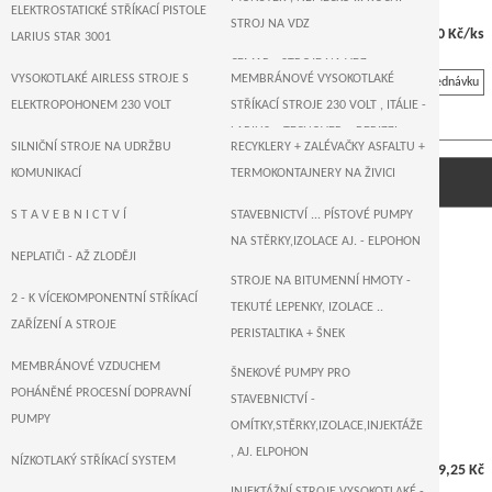
ELEKTROSTATICKÉ STŘÍKACÍ PISTOLE
STROJ NA VDZ
7 598,80 Kč/ks
LARIUS STAR 3001
CEMAR - STROJE NA VDZ
VYSOKOTLAKÉ AIRLESS STROJE S
MEMBRÁNOVÉ VYSOKOTLAKÉ
Na objednávku
ELEKTROPOHONEM 230 VOLT
STŘÍKACÍ STROJE 230 VOLT , ITÁLIE -
LARIUS + TECNOVER + BERIZZI
SILNIČNÍ STROJE NA UDRŽBU
RECYKLERY + ZALÉVAČKY ASFALTU +
T R I T E C H - US AIRLESS STŘÍKACÍ
Air-Combi AC hadice ... duo hadice
KOMUNIKACÍ
TERMOKONTAJNERY NA ŽIVICI
PÍSTOVÉ STROJE ELEKTROPOHON
ZALÉVAČKY - VAŘIČE ASFALTU
S T A V E B N I C T V Í
STAVEBNICTVÍ ... PÍSTOVÉ PUMPY
230 VOLT
NA STĚRKY,IZOLACE AJ. - ELPOHON
SUŠIČKY ASFALTU , KOMUNIKACÍ
NEPLATIČI - AŽ ZLODĚJI
WAGNER , NĚMECKO - AIRLESS
STROJE NA BITUMENNÍ HMOTY -
STŘÍKACÍ PÍSTOVÉ A MEMBRÁNOVÉ
2 - K VÍCEKOMPONENTNÍ STŘÍKACÍ
TEKUTÉ LEPENKY, IZOLACE ..
STROJE 230 VOLT
ZAŘÍZENÍ A STROJE
PERISTALTIKA + ŠNEK
T I T A N - US AIRLESS STŘÍKACÍ
MEMBRÁNOVÉ VZDUCHEM
ŠNEKOVÉ PUMPY PRO
PÍSTOVÉ STROJE ... ELEKTROPOHON
POHÁNĚNÉ PROCESNÍ DOPRAVNÍ
STAVEBNICTVÍ -
230 VOLT
PUMPY
OMÍTKY,STĚRKY,IZOLACE,INJEKTÁŽE
MEMBRÁNOVÉ VYSOKOTLAKÉ
, AJ. ELPOHON
NÍZKOTLAKÝ STŘÍKACÍ SYSTEM
2 329,25 Kč
STŘÍKACÍ STROJE 230 VOLT -