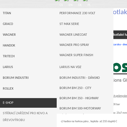
Materiálové vysokotlaké
TITAN
PERFORMANCE 230 VOLT
EXITFLEX, BERIZZI
I-SERIE
GRACO
ST MAX SERIE
POWRTWIN
GRACO MERKUR
WAGNER
WAGNER LINECOAT
PŘÍSLUŠENSTVÍ
» Materiálové vysokotlaké had
POWRLINER -- STROJE NA VDZ
GRACO ULTRA MAX
značka známá jako
EXITFLEX S.A., Gland, Švýcarsko - d
WAGNER PRO SPRAY
HANDOK
PNEUPOHON
GRACO XTREME
WAGNER SUPER FINISH
TRITECH
PŘÍSLUŠENSTVÍ
GRACO LINELAZER
LARIUS
LARIUS NA VDZ
AUTORIZACE
GRACO AUTORIZACE
LARIUS MEMBRÁNOVÉ
BORUM INDUSTRI
BORUM INDUSTRI - DÁNSKO
LARIUS PÍSTOVÉ
BORUM BM 250 - CITY
ROLLEX
Jméno EXITFLEX zůstalo a nabízí hadice do všech průmyslo
BORUM BM 350 - HIGHWAY
E-SHOP
a) vysokotlaké airlsss stříkání barev , tlak až 900 bar
BORUM BM 500-MOTORWAY
b) tryskací hadice k pískovačkám 32x8 mm nebo 25x7 mm
STŘÍKACÍ ZAŘÍZENÍ PRO KOVO A
DŘEVOVÝROBU
c) hadice na horkou páru , teplota až 210 stupňů C