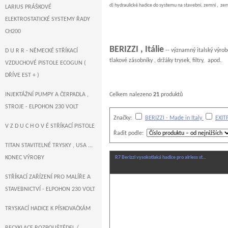
d) hydraulické hadice do systemu na stavební, zemní , ze
LARIUS PRÁŠKOVÉ
ELEKTROSTATICKÉ SYSTEMY ŘADY
CH200
BERIZZI , Itálie
-- významný italský výrobce
D U R R - NĚMECKÉ STŘÍKACÍ
tlakové zásobníky , držáky trysek, filtry, apod.
VZDUCHOVÉ PISTOLE ECOGUN (
DŘÍVE EST + )
INJEKTÁŽNÍ PUMPY A ČERPADLA ,
Celkem nalezeno
21
produktů
STROJE - ELPOHON 230 VOLT
Značky:
BERIZZI - Made in Italy
EXIT
V Z D U C H O V É STŘÍKACÍ PISTOLE
Řadit podle:
TITAN STAVITELNÉ TRYSKY , USA ...
KONEC VÝROBY
R7 Berizzi vysokotlaká hadice pro airless st…
STŘÍKACÍ ZAŘÍZENÍ PRO MALÍŘE A
STAVEBNICTVÍ - ELPOHON 230 VOLT
TRYSKACÍ HADICE K PÍSKOVAČKÁM