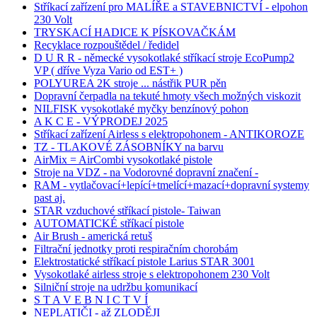
Stříkací zařízení pro MALÍŘE a STAVEBNICTVÍ - elpohon
230 Volt
TRYSKACÍ HADICE K PÍSKOVAČKÁM
Recyklace rozpouštědel / ředidel
D U R R - německé vysokotlaké stříkací stroje EcoPump2
VP ( dříve Vyza Vario od EST+ )
POLYUREA 2K stroje ... nástřik PUR pěn
Dopravní čerpadla na tekuté hmoty všech možných viskozit
NILFISK vysokotlaké myčky benzínový pohon
A K C E - VÝPRODEJ 2025
Stříkací zařízení Airless s elektropohonem - ANTIKOROZE
TZ - TLAKOVÉ ZÁSOBNÍKY na barvu
AirMix = AirCombi vysokotlaké pistole
Stroje na VDZ - na Vodorovné dopravní značení -
RAM - vytlačovací+lepící+tmelící+mazací+dopravní systemy
past aj.
STAR vzduchové stříkací pistole- Taiwan
AUTOMATICKÉ stříkací pistole
Air Brush - americká retuš
Filtrační jednotky proti respiračním chorobám
Elektrostatické stříkací pistole Larius STAR 3001
Vysokotlaké airless stroje s elektropohonem 230 Volt
Silniční stroje na udržbu komunikací
S T A V E B N I C T V Í
NEPLATIČI - až ZLODĚJI