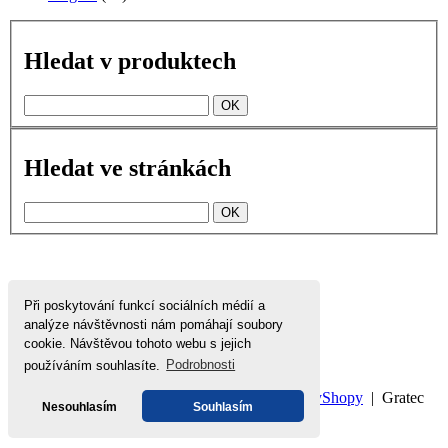
Hledat v produktech
Hledat ve stránkách
Při poskytování funkcí sociálních médií a
analýze návštěvnosti nám pomáhají soubory
cookie. Návštěvou tohoto webu s jejich
používáním souhlasíte.
Podrobnosti
Domů
|
Nahoru
|
Mapa stránek
|
Tisk
©
WebyShopy
| Gratec
Nesouhlasím
Souhlasím
s.r.o.