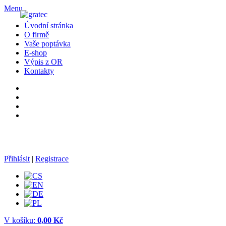
Menu
Úvodní stránka
O firmě
Vaše poptávka
E-shop
Výpis z OR
Kontakty
• STŘÍKACÍ A LAKOVACÍ STROJE
• PŘÍSLUŠENSTVÍ A SERVIS
Přihlásit
|
Registrace
V košíku:
0,00 Kč