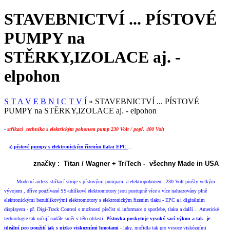
STAVEBNICTVÍ ... PÍSTOVÉ
PUMPY na
STĚRKY,IZOLACE aj. -
elpohon
S T A V E B N I C T V Í
» STAVEBNICTVÍ ... PÍSTOVÉ
PUMPY na STĚRKY,IZOLACE aj. - elpohon
-
stříkací technika s elektrickým pohonem pump 230 Volt / popř. 400 Volt
a)
pístové pumpy s elektronickým řízením tlaku EPC
...
značky : Titan / Wagner + TriTech - všechny Made in USA
Moderní airless stríkací stroje s pístovými pumpami a elektropohonem 230 Volt prošly velkým
vývojem , dříve používané SS-uhlíkové elektromotory jsou postupně více a více nahrazovány plně
elektronickými bezuhlíkovými elektromotory s elektronickým řízením tlaku - EPC a i digitálním
displayem - př. Digi-Track Control s možností přečíst si informace o spotřebe, tlaku a další . Americké
technologie tak určují nadále směr v této oblasti.
Pístovka poskytuje vysoký sací výkon a tak je
ideální pro použití jak s nizko viskozními hmotami
- laky, mořidla tak pro vysoce viskózními