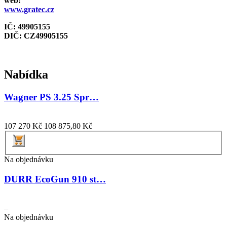
web:
www.gratec.cz
IČ: 49905155
DIČ: CZ
49905155
Nabídka
Wagner PS 3.25 Spr…
107 270 Kč
108 875,80 Kč
Na objednávku
DURR EcoGun 910 st…
–
Na objednávku