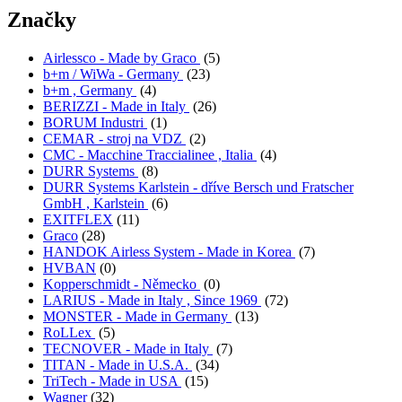
Značky
Airlessco - Made by Graco
(5)
b+m / WiWa - Germany
(23)
b+m , Germany
(4)
BERIZZI - Made in Italy
(26)
BORUM Industri
(1)
CEMAR - stroj na VDZ
(2)
CMC - Macchine Traccialinee , Italia
(4)
DURR Systems
(8)
DURR Systems Karlstein - dříve Bersch und Fratscher
GmbH , Karlstein
(6)
EXITFLEX
(11)
Graco
(28)
HANDOK Airless System - Made in Korea
(7)
HVBAN
(0)
Kopperschmidt - Německo
(0)
LARIUS - Made in Italy , Since 1969
(72)
MONSTER - Made in Germany
(13)
RoLLex
(5)
TECNOVER - Made in Italy
(7)
TITAN - Made in U.S.A.
(34)
TriTech - Made in USA
(15)
Wagner
(32)