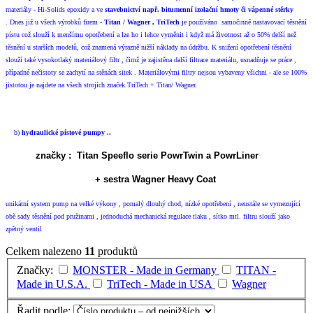
materiály - Hi-Solids epoxidy a ve
stavebnictví např. bitumenní izolační hmoty či vápenné stěrky
. Dnes již u všech výrobků firem -
Titan / Wagner , TriTech
je používáno samočinně nastavovací těsnění
pístu což slouží k menšímu opotřebení a lze ho i lehce vyměnit i když má životnost až o 50% delší než
těsnění u starších modelů, což znamená výrazně nižší náklady na údržbu. K snižení opotřebení těsnění
slouží také vysokotlaký materiálový filtr , čimž je zajistěna další filtrace materiálu, usnadňuje se práce ,
případné nečistoty se zachytí na stěnách sitek . Materiálovými filtry nejsou vybaveny všichni - ale se 100%
jistotou je najdete na všech strojích značek TriTech + Titan/ Wagner.
b)
hydraulické pístové pumpy ..
značky : Titan Speeflo serie PowrTwin a PowrLiner
+ sestra Wagner Heavy Coat
unikátní system pump na velké výkony , pomalý dlouhý chod, nízké opotřebení , neustále se vymezující
obě sady těsnění pod pružinami , jednoduchá mechanická regulace tlaku , sítko mtl. filtru slouží jako
zpětný ventil
Celkem nalezeno
11
produktů
Značky:
MONSTER - Made in Germany
TITAN -
Made in U.S.A.
TriTech - Made in USA
Wagner
Řadit podle: