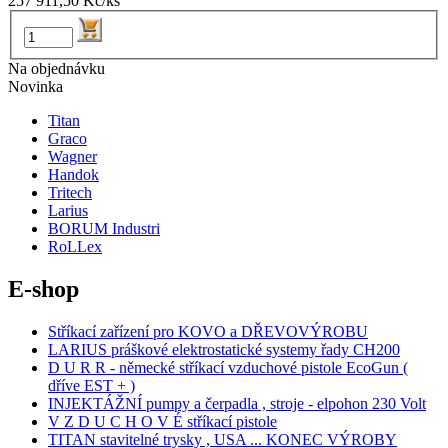
257 911,50 Kč/ks
Na objednávku
Novinka
Titan
Graco
Wagner
Handok
Tritech
Larius
BORUM Industri
RoLLex
E-shop
Stříkací zařízení pro KOVO a DŘEVOVÝROBU
LARIUS práškové elektrostatické systemy řady CH200
D U R R - německé stříkací vzduchové pistole EcoGun (
dříve EST + )
INJEKTÁŽNÍ pumpy a čerpadla , stroje - elpohon 230 Volt
V Z D U C H O V É stříkací pistole
TITAN stavitelné trysky , USA ... KONEC VÝROBY