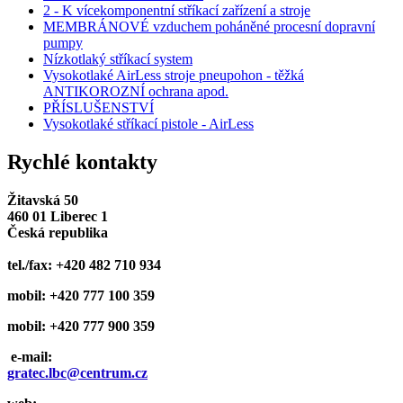
2 - K vícekomponentní stříkací zařízení a stroje
MEMBRÁNOVÉ vzduchem poháněné procesní dopravní
pumpy
Nízkotlaký stříkací system
Vysokotlaké AirLess stroje pneupohon - těžká
ANTIKOROZNÍ ochrana apod.
PŘÍSLUŠENSTVÍ
Vysokotlaké stříkací pistole - AirLess
Rychlé kontakty
Žitavská 50
460 01 Liberec 1
Česká republika
tel./fax: +420 482 710 934
mobil: +420 777 100 359
mobil: +420 777 900 359
e-mail:
gratec.lbc@centrum.cz