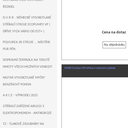
RECYKLACE ROZPOUŠTĚDEL /
ŘEDIDEL
D U R R - NĚMECKÉ VYSOKOTLAKÉ
STŘÍKACÍ STROJE ECOPUMP2 VP (
DŘÍVE VYZA VARIO OD EST+ )
Cena na dotaz
POLYUREA 2K STROJE ... NÁSTŘIK
Na objednávku
PUR PĚN
DOPRAVNÍ ČERPADLA NA TEKUTÉ
HMOTY VŠECH MOŽNÝCH VISKOZIT
DURR EcoGun 249 stříkací vzduchová pistole
NILFISK VYSOKOTLAKÉ MYČKY
BENZÍNOVÝ POHON
A K C E - VÝPRODEJ 2025
STŘÍKACÍ ZAŘÍZENÍ AIRLESS S
ELEKTROPOHONEM - ANTIKOROZE
TZ - TLAKOVÉ ZÁSOBNÍKY NA