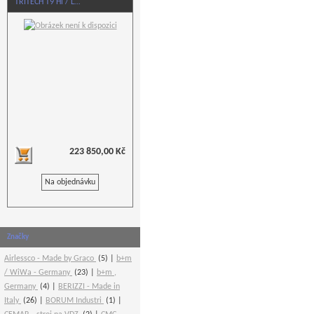
TRITECH T9 Hi / L…
223 850,00 Kč
Na objednávku
Značky
Airlessco - Made by Graco
(5)
b+m
/ WiWa - Germany
(23)
b+m ,
Germany
(4)
BERIZZI - Made in
Italy
(26)
BORUM Industri
(1)