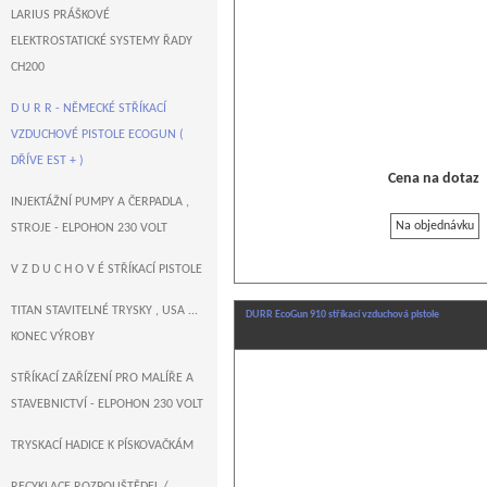
LARIUS PRÁŠKOVÉ
ELEKTROSTATICKÉ SYSTEMY ŘADY
CH200
D U R R - NĚMECKÉ STŘÍKACÍ
VZDUCHOVÉ PISTOLE ECOGUN (
DŘÍVE EST + )
Cena na dotaz
INJEKTÁŽNÍ PUMPY A ČERPADLA ,
Na objednávku
STROJE - ELPOHON 230 VOLT
V Z D U C H O V É STŘÍKACÍ PISTOLE
TITAN STAVITELNÉ TRYSKY , USA ...
DURR EcoGun 910 stříkací vzduchová pistole
KONEC VÝROBY
STŘÍKACÍ ZAŘÍZENÍ PRO MALÍŘE A
STAVEBNICTVÍ - ELPOHON 230 VOLT
TRYSKACÍ HADICE K PÍSKOVAČKÁM