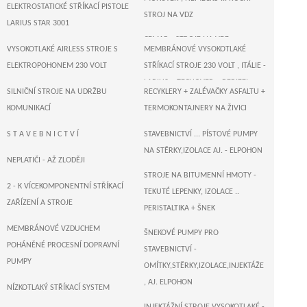
ELEKTROSTATICKÉ STŘÍKACÍ PISTOLE
STROJ NA VDZ
LARIUS STAR 3001
CEMAR - STROJE NA VDZ
VYSOKOTLAKÉ AIRLESS STROJE S
MEMBRÁNOVÉ VYSOKOTLAKÉ
ELEKTROPOHONEM 230 VOLT
STŘÍKACÍ STROJE 230 VOLT , ITÁLIE -
LARIUS + TECNOVER + BERIZZI
SILNIČNÍ STROJE NA UDRŽBU
RECYKLERY + ZALÉVAČKY ASFALTU +
T R I T E C H - US AIRLESS STŘÍKACÍ
KOMUNIKACÍ
TERMOKONTAJNERY NA ŽIVICI
PÍSTOVÉ STROJE ELEKTROPOHON
ZALÉVAČKY - VAŘIČE ASFALTU
S T A V E B N I C T V Í
STAVEBNICTVÍ ... PÍSTOVÉ PUMPY
230 VOLT
NA STĚRKY,IZOLACE AJ. - ELPOHON
SUŠIČKY ASFALTU , KOMUNIKACÍ
NEPLATIČI - AŽ ZLODĚJI
WAGNER , NĚMECKO - AIRLESS
STROJE NA BITUMENNÍ HMOTY -
STŘÍKACÍ PÍSTOVÉ A MEMBRÁNOVÉ
2 - K VÍCEKOMPONENTNÍ STŘÍKACÍ
TEKUTÉ LEPENKY, IZOLACE ..
STROJE 230 VOLT
ZAŘÍZENÍ A STROJE
PERISTALTIKA + ŠNEK
T I T A N - US AIRLESS STŘÍKACÍ
MEMBRÁNOVÉ VZDUCHEM
ŠNEKOVÉ PUMPY PRO
PÍSTOVÉ STROJE ... ELEKTROPOHON
POHÁNĚNÉ PROCESNÍ DOPRAVNÍ
STAVEBNICTVÍ -
230 VOLT
PUMPY
OMÍTKY,STĚRKY,IZOLACE,INJEKTÁŽE
MEMBRÁNOVÉ VYSOKOTLAKÉ
, AJ. ELPOHON
NÍZKOTLAKÝ STŘÍKACÍ SYSTEM
STŘÍKACÍ STROJE 230 VOLT -