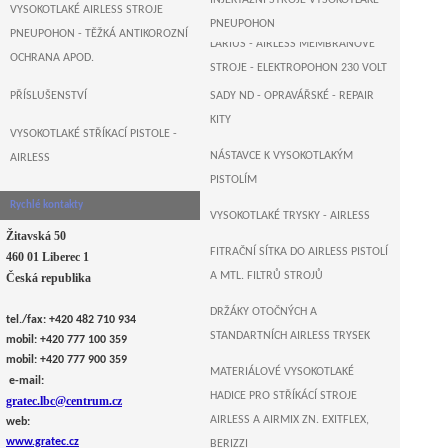
INJEKTÁŽNÍ STROJE VYSOKOTLAKÉ -
B&M+WAGNER-GERMANY
VYSOKOTLAKÉ AIRLESS STROJE
PNEUPOHON
PNEUPOHON - TĚŽKÁ ANTIKOROZNÍ
LARIUS - AIRLESS MEMBRÁNOVÉ
OCHRANA APOD.
STROJE - ELEKTROPOHON 230 VOLT
PŘÍSLUŠENSTVÍ
SADY ND - OPRAVÁŘSKÉ - REPAIR
AIRLESSCO , USA - AIRLESS
KITY
ELEKTRO PÍSTOVÉ PUMPY
VYSOKOTLAKÉ STŘÍKACÍ PISTOLE -
NÁSTAVCE K VYSOKOTLAKÝM
AIRLESS
MONSTER , GERMANY - AIRLESS
PISTOLÍM
ELEKTRO PÍSTOVÉ STROJE
Rychlé kontakty
VYSOKOTLAKÉ TRYSKY - AIRLESS
Žitavská 50
FITRAČNÍ SÍTKA DO AIRLESS PISTOLÍ
460 01 Liberec 1
A MTL. FILTRŮ STROJŮ
Česká republika
DRŽÁKY OTOČNÝCH A
tel./fax: +420 482 710 934
STANDARTNÍCH AIRLESS TRYSEK
mobil: +420 777 100 359
mobil: +420 777 900 359
MATERIÁLOVÉ VYSOKOTLAKÉ
e-mail:
HADICE PRO STŘÍKÁCÍ STROJE
gratec.lbc@centrum.cz
AIRLESS A AIRMIX ZN. EXITFLEX,
web:
www.gratec.cz
BERIZZI