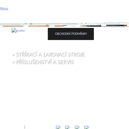
Gratec spol. s r.o. - stříka
Menu
Příslušenství a servis
ÚVODNÍ STRÁNKA
O FIRMĚ
VAŠE POPTÁVK
OBCHODNÍ PODMÍNKY
• STŘÍKACÍ A LAKOVACÍ STROJE
• PŘÍSLUŠENSTVÍ A SERVIS
Přihlásit
|
Registrace