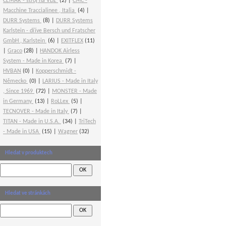
CEMAR - stroj na VDZ
(2)
CMC -
Macchine Traccialinee , Italia
(4)
DURR Systems
(8)
DURR Systems
Karlstein - dříve Bersch und Fratscher
GmbH , Karlstein
(6)
EXITFLEX
(11)
Graco
(28)
HANDOK Airless
System - Made in Korea
(7)
HVBAN
(0)
Kopperschmidt -
Německo
(0)
LARIUS - Made in Italy
, Since 1969
(72)
MONSTER - Made
in Germany
(13)
RoLLex
(5)
TECNOVER - Made in Italy
(7)
TITAN - Made in U.S.A.
(34)
TriTech
- Made in USA
(15)
Wagner
(32)
Hledat v produktech
Hledat ve stránkách