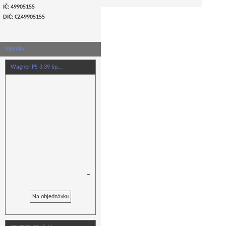
IČ: 49905155
DIČ: CZ
49905155
Nabídka
Wagner PS 3.39 Sp…
–
Na objednávku