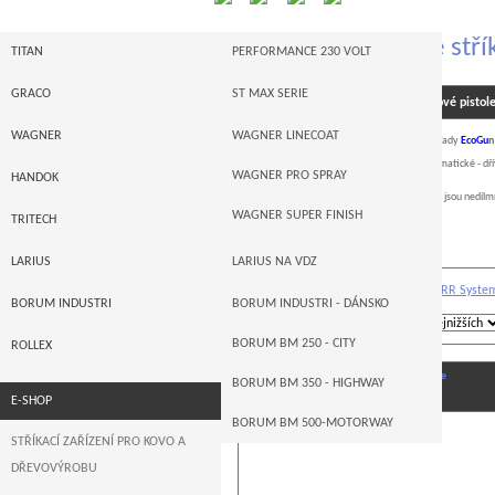
D U R R - německé stří
TITAN
PERFORMANCE 230 VOLT
I-SERIE
GRACO
ST MAX SERIE
D U R R - německé stříkací vzduchové pistole
POWRTWIN
GRACO MERKUR
WAGNER
WAGNER LINECOAT
Klasické vzduchové nebo HVLP stříkací pistole řady
EcoGu
n
dlouholetou tradicí od 1949 - jak ruční tak automatické - d
POWRLINER -- STROJE NA VDZ
GRACO ULTRA MAX
WAGNER PRO SPRAY
HANDOK
Automatické vzduchové - jak klasické tak LVLP jsou nedílmn
PNEUPOHON
GRACO XTREME
WAGNER SUPER FINISH
TRITECH
Celkem nalezeno
9
produktů
PŘÍSLUŠENSTVÍ
GRACO LINELAZER
LARIUS
LARIUS NA VDZ
AUTORIZACE
Značky:
DURR Systems
DURR Systems
GRACO AUTORIZACE
LARIUS MEMBRÁNOVÉ
BORUM INDUSTRI
BORUM INDUSTRI - DÁNSKO
Řadit podle:
LARIUS PÍSTOVÉ
BORUM BM 250 - CITY
ROLLEX
DURR EcoGun 116 stříkací vzduchová pistole
BORUM BM 350 - HIGHWAY
E-SHOP
BORUM BM 500-MOTORWAY
STŘÍKACÍ ZAŘÍZENÍ PRO KOVO A
DŘEVOVÝROBU