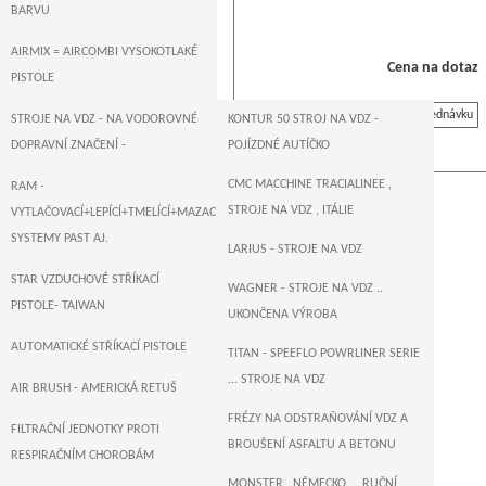
BARVU
AIRMIX = AIRCOMBI VYSOKOTLAKÉ
Cena na dotaz
PISTOLE
Na objednávku
STROJE NA VDZ - NA VODOROVNÉ
KONTUR 50 STROJ NA VDZ -
DOPRAVNÍ ZNAČENÍ -
POJÍZDNÉ AUTÍČKO
CMC MACCHINE TRACIALINEE ,
RAM -
STROJE NA VDZ , ITÁLIE
VYTLAČOVACÍ+LEPÍCÍ+TMELÍCÍ+MAZACÍ+DOPRAVNÍ
SYSTEMY PAST AJ.
LARIUS - STROJE NA VDZ
STAR VZDUCHOVÉ STŘÍKACÍ
WAGNER - STROJE NA VDZ ..
PISTOLE- TAIWAN
UKONČENA VÝROBA
AUTOMATICKÉ STŘÍKACÍ PISTOLE
TITAN - SPEEFLO POWRLINER SERIE
... STROJE NA VDZ
AIR BRUSH - AMERICKÁ RETUŠ
FRÉZY NA ODSTRAŇOVÁNÍ VDZ A
FILTRAČNÍ JEDNOTKY PROTI
BROUŠENÍ ASFALTU A BETONU
RESPIRAČNÍM CHOROBÁM
MONSTER , NĚMECKO ... RUČNÍ