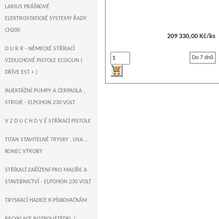
LARIUS PRÁŠKOVÉ
ELEKTROSTATICKÉ SYSTEMY ŘADY
CH200
209 330,00 Kč/ks
D U R R - NĚMECKÉ STŘÍKACÍ
Do 7 dnů
VZDUCHOVÉ PISTOLE ECOGUN (
DŘÍVE EST + )
INJEKTÁŽNÍ PUMPY A ČERPADLA ,
STROJE - ELPOHON 230 VOLT
V Z D U C H O V É STŘÍKACÍ PISTOLE
TITAN STAVITELNÉ TRYSKY , USA ...
KONEC VÝROBY
STŘÍKACÍ ZAŘÍZENÍ PRO MALÍŘE A
STAVEBNICTVÍ - ELPOHON 230 VOLT
TRYSKACÍ HADICE K PÍSKOVAČKÁM