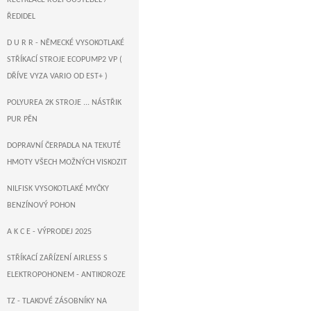
RECYKLACE ROZPOUŠTĚDEL /
ŘEDIDEL
D U R R - NĚMECKÉ VYSOKOTLAKÉ
STŘÍKACÍ STROJE ECOPUMP2 VP (
DŘÍVE VYZA VARIO OD EST+ )
POLYUREA 2K STROJE ... NÁSTŘIK
PUR PĚN
DOPRAVNÍ ČERPADLA NA TEKUTÉ
HMOTY VŠECH MOŽNÝCH VISKOZIT
NILFISK VYSOKOTLAKÉ MYČKY
BENZÍNOVÝ POHON
A K C E - VÝPRODEJ 2025
STŘÍKACÍ ZAŘÍZENÍ AIRLESS S
ELEKTROPOHONEM - ANTIKOROZE
TZ - TLAKOVÉ ZÁSOBNÍKY NA