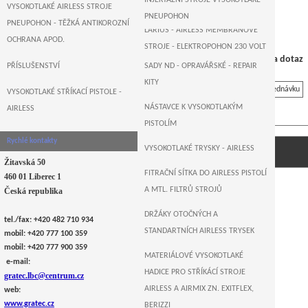
INJEKTÁŽNÍ STROJE VYSOKOTLAKÉ -
B&M+WAGNER-GERMANY
VYSOKOTLAKÉ AIRLESS STROJE
PNEUPOHON
PNEUPOHON - TĚŽKÁ ANTIKOROZNÍ
LARIUS - AIRLESS MEMBRÁNOVÉ
OCHRANA APOD.
STROJE - ELEKTROPOHON 230 VOLT
Cena na dotaz
PŘÍSLUŠENSTVÍ
SADY ND - OPRAVÁŘSKÉ - REPAIR
AIRLESSCO , USA - AIRLESS
KITY
ELEKTRO PÍSTOVÉ PUMPY
Na objednávku
VYSOKOTLAKÉ STŘÍKACÍ PISTOLE -
NÁSTAVCE K VYSOKOTLAKÝM
AIRLESS
MONSTER , GERMANY - AIRLESS
PISTOLÍM
ELEKTRO PÍSTOVÉ STROJE
Rychlé kontakty
sací filtrační sítka na airless stroje Titan…
VYSOKOTLAKÉ TRYSKY - AIRLESS
Žitavská 50
FITRAČNÍ SÍTKA DO AIRLESS PISTOLÍ
460 01 Liberec 1
A MTL. FILTRŮ STROJŮ
Česká republika
DRŽÁKY OTOČNÝCH A
tel./fax: +420 482 710 934
STANDARTNÍCH AIRLESS TRYSEK
mobil: +420 777 100 359
mobil: +420 777 900 359
MATERIÁLOVÉ VYSOKOTLAKÉ
e-mail:
HADICE PRO STŘÍKÁCÍ STROJE
gratec.lbc@centrum.cz
AIRLESS A AIRMIX ZN. EXITFLEX,
web:
www.gratec.cz
BERIZZI