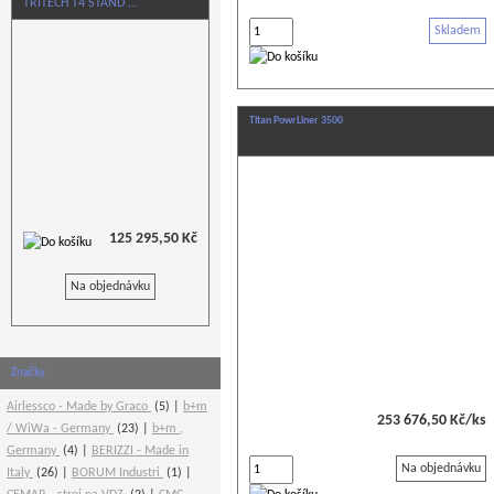
TRITECH T4 STAND …
Skladem
Titan PowrLiner 3500
125 295,50 Kč
Na objednávku
Značky
Airlessco - Made by Graco
(5)
b+m
253 676,50 Kč/ks
/ WiWa - Germany
(23)
b+m ,
Germany
(4)
BERIZZI - Made in
Na objednávku
Italy
(26)
BORUM Industri
(1)