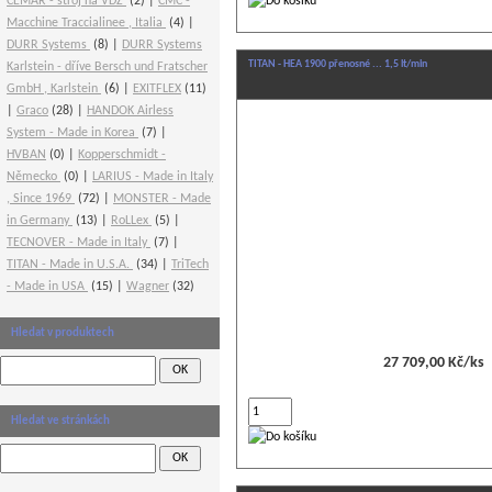
CEMAR - stroj na VDZ
(2)
CMC -
Macchine Traccialinee , Italia
(4)
DURR Systems
(8)
DURR Systems
TITAN - HEA 1900 přenosné ... 1,5 lt/min
Karlstein - dříve Bersch und Fratscher
GmbH , Karlstein
(6)
EXITFLEX
(11)
Graco
(28)
HANDOK Airless
System - Made in Korea
(7)
HVBAN
(0)
Kopperschmidt -
Německo
(0)
LARIUS - Made in Italy
, Since 1969
(72)
MONSTER - Made
in Germany
(13)
RoLLex
(5)
TECNOVER - Made in Italy
(7)
TITAN - Made in U.S.A.
(34)
TriTech
- Made in USA
(15)
Wagner
(32)
Hledat v produktech
27 709,00 Kč/ks
Hledat ve stránkách