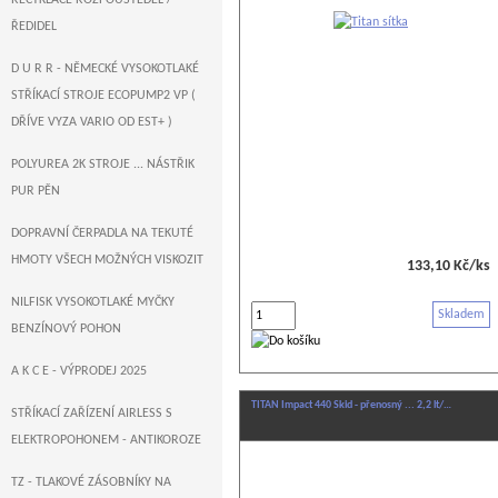
RECYKLACE ROZPOUŠTĚDEL /
ŘEDIDEL
D U R R - NĚMECKÉ VYSOKOTLAKÉ
STŘÍKACÍ STROJE ECOPUMP2 VP (
DŘÍVE VYZA VARIO OD EST+ )
POLYUREA 2K STROJE ... NÁSTŘIK
PUR PĚN
DOPRAVNÍ ČERPADLA NA TEKUTÉ
HMOTY VŠECH MOŽNÝCH VISKOZIT
133,10 Kč/ks
NILFISK VYSOKOTLAKÉ MYČKY
Skladem
BENZÍNOVÝ POHON
A K C E - VÝPRODEJ 2025
TITAN Impact 440 Skid - přenosný ... 2,2 lt/…
STŘÍKACÍ ZAŘÍZENÍ AIRLESS S
ELEKTROPOHONEM - ANTIKOROZE
TZ - TLAKOVÉ ZÁSOBNÍKY NA