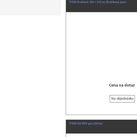
TITAN ProMark 100 + 150 na 2K stříkaný plast…
Cena na dotaz
Na objednávku
TITAN RX-PRO gun 250 bar