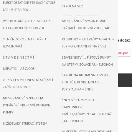
ELEKTROSTATICKÉ STŘÍKACÍ PISTOLE
STROJ NA VDZ
LARIUS STAR 3001
CEMAR - STROJE NA VDZ
VYSOKOTLAKÉ AIRLESS STROJE S
MEMBRÁNOVÉ VYSOKOTLAKÉ
ELEKTROPOHONEM 230 VOLT
STŘÍKACÍ STROJE 230 VOLT , ITÁLIE -
LARIUS + TECNOVER + BERIZZI
SILNIČNÍ STROJE NA UDRŽBU
RECYKLERY + ZALÉVAČKY ASFALTU +
Cena na dotaz
T R I T E C H - US AIRLESS STŘÍKACÍ
KOMUNIKACÍ
TERMOKONTAJNERY NA ŽIVICI
PÍSTOVÉ STROJE ELEKTROPOHON
Nedostupné
ZALÉVAČKY - VAŘIČE ASFALTU
S T A V E B N I C T V Í
STAVEBNICTVÍ ... PÍSTOVÉ PUMPY
230 VOLT
NA STĚRKY,IZOLACE AJ. - ELPOHON
SUŠIČKY ASFALTU , KOMUNIKACÍ
NEPLATIČI - AŽ ZLODĚJI
WAGNER , NĚMECKO - AIRLESS
STROJE NA BITUMENNÍ HMOTY -
TITAN PowrLiner 4955 xlt / 2 Gun
STŘÍKACÍ PÍSTOVÉ A MEMBRÁNOVÉ
2 - K VÍCEKOMPONENTNÍ STŘÍKACÍ
TEKUTÉ LEPENKY, IZOLACE ..
STROJE 230 VOLT
ZAŘÍZENÍ A STROJE
PERISTALTIKA + ŠNEK
T I T A N - US AIRLESS STŘÍKACÍ
MEMBRÁNOVÉ VZDUCHEM
ŠNEKOVÉ PUMPY PRO
PÍSTOVÉ STROJE ... ELEKTROPOHON
POHÁNĚNÉ PROCESNÍ DOPRAVNÍ
STAVEBNICTVÍ -
230 VOLT
PUMPY
OMÍTKY,STĚRKY,IZOLACE,INJEKTÁŽE
MEMBRÁNOVÉ VYSOKOTLAKÉ
, AJ. ELPOHON
NÍZKOTLAKÝ STŘÍKACÍ SYSTEM
STŘÍKACÍ STROJE 230 VOLT -