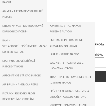
BARVU
AIRMIX = AIRCOMBI VYSOKOTLAKÉ
PISTOLE
STROJE NA VDZ - NA VODOROVNÉ
KONTUR 50 STROJ NA VDZ -
DOPRAVNÍ ZNAČENÍ -
POJÍZDNÉ AUTÍČKO
CMC MACCHINE TRACIALINEE ,
RAM -
75 746,00 Kč/ks
STROJE NA VDZ , ITÁLIE
VYTLAČOVACÍ+LEPÍCÍ+TMELÍCÍ+MAZACÍ+DOPRAVNÍ
SYSTEMY PAST AJ.
LARIUS - STROJE NA VDZ
Na objednávku
STAR VZDUCHOVÉ STŘÍKACÍ
WAGNER - STROJE NA VDZ ..
PISTOLE- TAIWAN
UKONČENA VÝROBA
TITAN PowrLiner 850
AUTOMATICKÉ STŘÍKACÍ PISTOLE
TITAN - SPEEFLO POWRLINER SERIE
... STROJE NA VDZ
AIR BRUSH - AMERICKÁ RETUŠ
FRÉZY NA ODSTRAŇOVÁNÍ VDZ A
FILTRAČNÍ JEDNOTKY PROTI
BROUŠENÍ ASFALTU A BETONU
RESPIRAČNÍM CHOROBÁM
MONSTER , NĚMECKO ... RUČNÍ