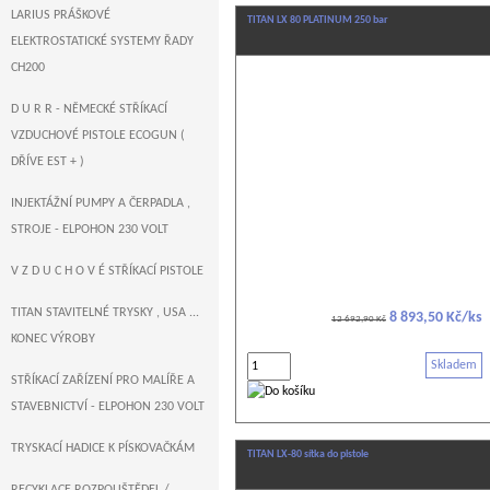
LARIUS PRÁŠKOVÉ
TITAN LX 80 PLATINUM 250 bar
ELEKTROSTATICKÉ SYSTEMY ŘADY
CH200
D U R R - NĚMECKÉ STŘÍKACÍ
VZDUCHOVÉ PISTOLE ECOGUN (
DŘÍVE EST + )
INJEKTÁŽNÍ PUMPY A ČERPADLA ,
STROJE - ELPOHON 230 VOLT
V Z D U C H O V É STŘÍKACÍ PISTOLE
TITAN STAVITELNÉ TRYSKY , USA ...
8 893,50 Kč/ks
12 692,90 Kč
KONEC VÝROBY
Skladem
STŘÍKACÍ ZAŘÍZENÍ PRO MALÍŘE A
STAVEBNICTVÍ - ELPOHON 230 VOLT
TRYSKACÍ HADICE K PÍSKOVAČKÁM
TITAN LX-80 sítka do pistole