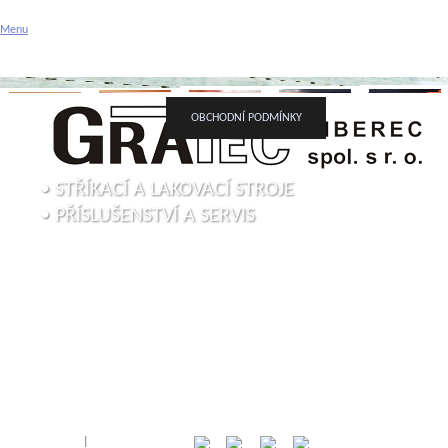
Gratec spol. s r.o. - stříka
Menu
Příslušenství a servis
ÚVODNÍ STRÁNKA
O FIRMĚ
VAŠE POPTÁVK
OBCHODNÍ PODMÍNKY
• STŘÍKACÍ A LAKOVACÍ STROJE
• PŘÍSLUŠENSTVÍ A SERVIS
Přihlásit
|
Registrace