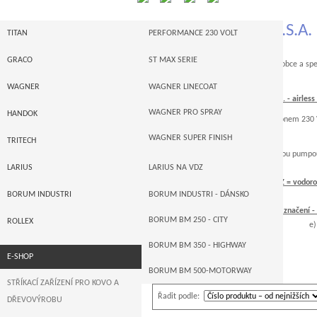
TITAN - Made in U.S.A.
TITAN
PERFORMANCE 230 VOLT
I-SERIE
GRACO
ST MAX SERIE
Významný americký a celosvětový výrobce a speci
str
POWRTWIN
GRACO MERKUR
WAGNER
WAGNER LINECOAT
Výrobní program firmy TITAN Tool Inc. - airless 
POWRLINER -- STROJE NA VDZ
GRACO ULTRA MAX
WAGNER PRO SPRAY
HANDOK
a ) airless pístové stroje s elektropohonem 230
PNEUPOHON
GRACO XTREME
WAGNER SUPER FINISH
TRITECH
b) airless stroje s hydraulickou pístovou pumpo
PŘÍSLUŠENSTVÍ
GRACO LINELAZER
LARIUS
LARIUS NA VDZ
záměny za ele
hydraulickou pístovou pumpou na
VDZ = vodorov
AUTORIZACE
GRACO AUTORIZACE
LARIUS MEMBRÁNOVÉ
BORUM INDUSTRI
BORUM INDUSTRI - DÁNSKO
- 8900
d) a
tlakem na
VDZ = vodorovné dopravní značení - 
LARIUS PÍSTOVÉ
BORUM BM 250 - CITY
ROLLEX
e) stroje s hydraulickou pístovo
modely
BORUM BM 350 - HIGHWAY
E-SHOP
Celkem nalezeno
34
produktů
BORUM BM 500-MOTORWAY
STŘÍKACÍ ZAŘÍZENÍ PRO KOVO A
Řadit podle:
DŘEVOVÝROBU