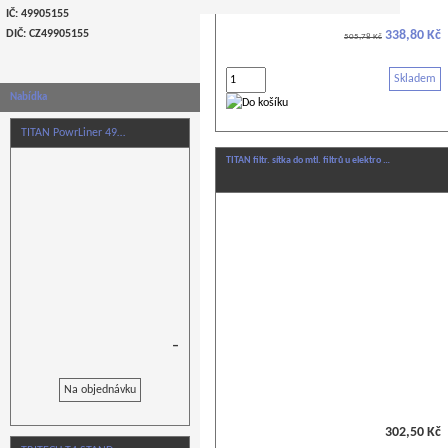
IČ: 49905155
DIČ: CZ
49905155
338,80 Kč
505,78 Kč
Skladem
Nabídka
TITAN PowrLiner 49…
TITAN filtr. sítka do mtl. filtrů u elektro …
–
Na objednávku
302,50 Kč