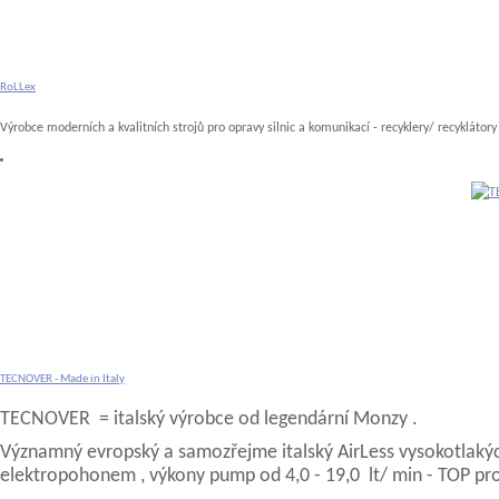
RoLLex
Výrobce moderních a kvalitních strojů pro opravy silnic a komunikací - recyklery/ recyklátory
TECNOVER - Made in Italy
TECNOVER = italský výrobce od legendární Monzy .
Významný evropský a samozřejme italský AirLess vysokotlaký
elektropohonem , výkony pump od 4,0 - 19,0 lt/ min - TOP pro