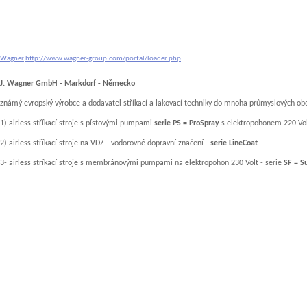
Wagner
http://www.wagner-group.com/portal/loader.php
J. Wagner GmbH - Markdorf - Německo
známý evropský výrobce a dodavatel stříkací a lakovací techniky do mnoha průmyslových ob
1) airless stříkací stroje s pístovými pumpami
serie PS = ProSpray
s elektropohonem 220 Vol
2) airless stříkací stroje na VDZ - vodorovné dopravní značení -
serie LineCoat
3- airless stríkací stroje s membránovými pumpami na elektropohon 230 Volt - serie
SF = S