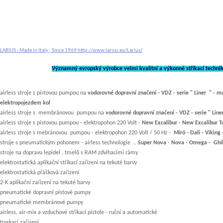
LARIUS - Made in Italy , Since 1969
http://www.larius.eu/Larius/
Významný evropský výrobce velmi kvalitní a výkonné stříkací techniky 
airless stroje s pístovou pumpou na
vodorovné dopravní značení - VDZ - serie " Liner " 
elektropojezdem kol
airless stroje s membránovou pumpou na
vodorovné dopravní značení - VDZ - serie " L
airless stroje s pístovou pumpou - elektropohon 220 Volt -
New Excalibur - New Excalibur To
airless stroje s mebránovou pumpou - elektropohon 220 Volt / 50 Hz -
Miró - Dalí - Viking 
stroje s pneumatickým pohonem - airless technologie ...
Super Nova
-
Nova - Omega - Ghi
stroje na dopravu lepidel , tmelů s RAM zdvihacími rámy
elektrostatická aplikační stříkací zařízení na tekuté barvy
elektrostatická přášková zařízení
2-K aplikační zařízení na tekuté barvy
pneumatické dopravní pístové pumpy
pneumatické membránové pumpy
airless, air-mix a vzduchové stříkací pistole - ruční a automatické
tryskací zařízení