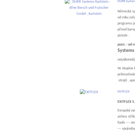
DURR Systems
Německá sp
od roku zal
programu js
přívod barv
pistole .
pozn. : o
Systems
nejvýkonněj
Ve skupine 
průmyslovýc
strojů , apo
EXITFLEX
EXITFLEX S.
Evropský vy
airless stří
hadic --- ot
--- spojovba