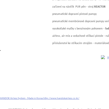
zařízení na nástřik PUR pěn - stroj
REACTOR
pneumatické dopravní pístové pumpy
pneumatické membránové dopravní pumpy ser
vysokotlaké myčky s benzínovým pohonem -
řa
airless, air-mix a vzduchové stříkací pistole - r
příslušenství ke stříkacím strojům - materiálové 
HANDOK Airless System - Made in Korea
http://www.handokairless.co.kr/