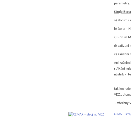
parametry.
Stroje Boru
a) Borum Ci
b) Borum H
c) Borum M
d) zařízení
e) zařízení
Aplikačním
stříkání ne
nástřik / t
Specialito
tak jen jede
VDZ,automa
-
Všechny v
CEMAR - stro