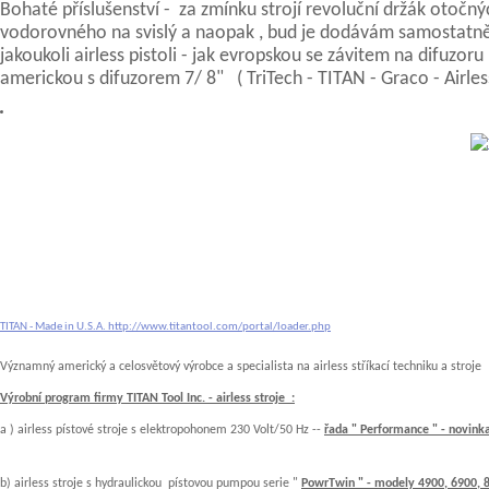
Bohaté příslušenství - za zmínku strojí revoluční držák otoč
vodorovného na svislý a naopak , bud je dodávám samostatně ne
jakoukoli airless pistoli - jak evropskou se závitem na difuz
americkou s difuzorem 7/ 8" ( TriTech - TITAN - Graco - Airle
TITAN - Made in U.S.A.
http://www.titantool.com/portal/loader.php
Významný americký a celosvětový výrobce a speciali
Výrobní program firmy TITAN Tool Inc. - airless stroje :
a ) airless pístové stroje s elektropohonem 230 Volt/50 Hz --
řada " Performance " - novin
b) airless stroje s hydraulickou pístovou pumpou serie "
PowrTwin " - modely 4900, 6900, 