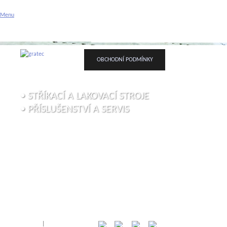
Gratec spol. s r.o. - stříka
Menu
Příslušenství a servis
ÚVODNÍ STRÁNKA
O FIRMĚ
VAŠE POPTÁVK
OBCHODNÍ PODMÍNKY
• STŘÍKACÍ A LAKOVACÍ STROJE
• PŘÍSLUŠENSTVÍ A SERVIS
Přihlásit
|
Registrace