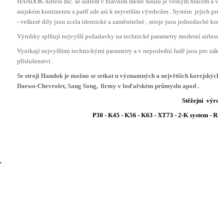
HANDOK Airless Inc. se sídlem v hlavním měste Soulu je velkým hráčem a vý
asijském kontinentu a patří zde asi k nejvetším výrobcům . Systém jejich pr
- veškeré díly jsou zcela identické a zaměnitelné , stroje jsou jednoduché k
Výrobky splňují nejvyšší požadavky na technické parametry moderní airless t
Vynikají nejvyššími technickými parametry a v neposlední řadě jsou pro zá
příslušenství .
Se stroji Handok je možno se setkat u významných a největších korejsk
Daewo-Chevrolet, Sang Song, firmy v loďařském průmyslu apod .
Stěžejní výro
P30 - K45 - K56 - K63 - XT73 - 2-K system 