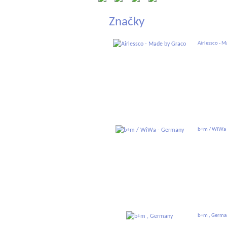
Značky
Airlessco - 
b+m / WiWa 
b+m , Germa