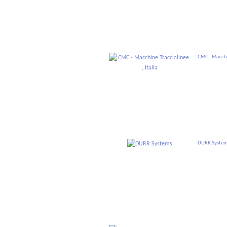
CMC - Macchin
DURR Syste