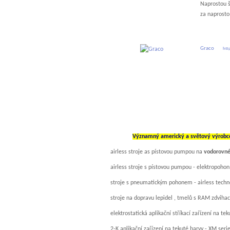
Naprostou šp
za naprosto
Graco
htt
Významný americký a světový výrobce v
airless stroje as pístovou pumpou na
vodorovné
airless stroje s pístovou pumpou - elektropohon
stroje s pneumatickým pohonem - airless techno
stroje na dopravu lepidel , tmelů s RAM zdviha
elektrostatická aplikační stříkací zařízení na te
2-K aplikační zařízení na tekuté barvy - XM seri