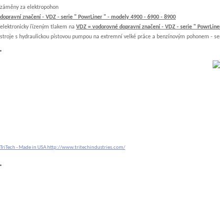
záměny za elektropohon c) airless str
dopravní značení - VDZ - serie " PowrLiner " - modely 4900 - 6900 - 8900
elektronicky řízeným tlakem na
VDZ = vodorovné dopravní značení - VDZ - serie " PowrLin
stroje s hydraulickou pístovou pumpou na extremní velké práce a benzínovým pohonem - se
TriTech - Made in USA
http://www.tritechindustries.com/