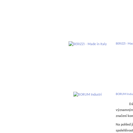
BERIZZI - Mad
BORUM Indu
Dánská spo
významným 
značení kom
Na pohled j
spolehlivos