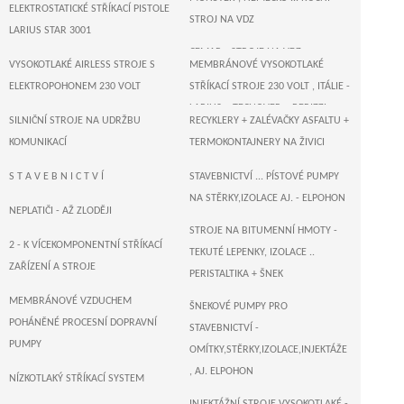
ELEKTROSTATICKÉ STŘÍKACÍ PISTOLE
STROJ NA VDZ
LARIUS STAR 3001
CEMAR - STROJE NA VDZ
VYSOKOTLAKÉ AIRLESS STROJE S
MEMBRÁNOVÉ VYSOKOTLAKÉ
ELEKTROPOHONEM 230 VOLT
STŘÍKACÍ STROJE 230 VOLT , ITÁLIE -
LARIUS + TECNOVER + BERIZZI
SILNIČNÍ STROJE NA UDRŽBU
RECYKLERY + ZALÉVAČKY ASFALTU +
T R I T E C H - US AIRLESS STŘÍKACÍ
KOMUNIKACÍ
TERMOKONTAJNERY NA ŽIVICI
PÍSTOVÉ STROJE ELEKTROPOHON
ZALÉVAČKY - VAŘIČE ASFALTU
S T A V E B N I C T V Í
STAVEBNICTVÍ ... PÍSTOVÉ PUMPY
230 VOLT
NA STĚRKY,IZOLACE AJ. - ELPOHON
SUŠIČKY ASFALTU , KOMUNIKACÍ
NEPLATIČI - AŽ ZLODĚJI
WAGNER , NĚMECKO - AIRLESS
STROJE NA BITUMENNÍ HMOTY -
STŘÍKACÍ PÍSTOVÉ A MEMBRÁNOVÉ
2 - K VÍCEKOMPONENTNÍ STŘÍKACÍ
TEKUTÉ LEPENKY, IZOLACE ..
STROJE 230 VOLT
ZAŘÍZENÍ A STROJE
PERISTALTIKA + ŠNEK
T I T A N - US AIRLESS STŘÍKACÍ
MEMBRÁNOVÉ VZDUCHEM
ŠNEKOVÉ PUMPY PRO
PÍSTOVÉ STROJE ... ELEKTROPOHON
POHÁNĚNÉ PROCESNÍ DOPRAVNÍ
STAVEBNICTVÍ -
230 VOLT
PUMPY
OMÍTKY,STĚRKY,IZOLACE,INJEKTÁŽE
MEMBRÁNOVÉ VYSOKOTLAKÉ
, AJ. ELPOHON
NÍZKOTLAKÝ STŘÍKACÍ SYSTEM
STŘÍKACÍ STROJE 230 VOLT -