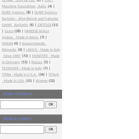
CEMAR - stroj na VDZ
(2)
CMC -
Macchine Traccialinee , Italia
(4)
DURR Systems
(8)
DURR Systems
Karlstein - dříve Bersch und Fratscher
GmbH , Karlstein
(6)
EXITFLEX
(11)
Graco
(28)
HANDOK Airless
System - Made in Korea
(7)
HVBAN
(0)
Kopperschmidt -
Německo
(0)
LARIUS - Made in Italy
, Since 1969
(72)
MONSTER - Made
in Germany
(13)
RoLLex
(5)
TECNOVER - Made in Italy
(7)
TITAN - Made in U.S.A.
(34)
TriTech
- Made in USA
(15)
Wagner
(32)
Hledat v produktech
Hledat ve stránkách