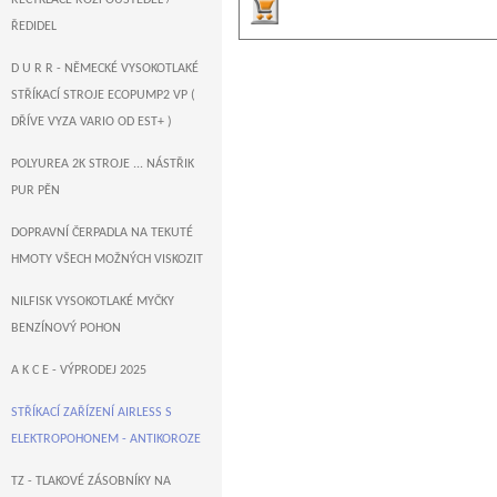
RECYKLACE ROZPOUŠTĚDEL /
ŘEDIDEL
D U R R - NĚMECKÉ VYSOKOTLAKÉ
STŘÍKACÍ STROJE ECOPUMP2 VP (
DŘÍVE VYZA VARIO OD EST+ )
POLYUREA 2K STROJE ... NÁSTŘIK
PUR PĚN
DOPRAVNÍ ČERPADLA NA TEKUTÉ
HMOTY VŠECH MOŽNÝCH VISKOZIT
NILFISK VYSOKOTLAKÉ MYČKY
BENZÍNOVÝ POHON
A K C E - VÝPRODEJ 2025
STŘÍKACÍ ZAŘÍZENÍ AIRLESS S
ELEKTROPOHONEM - ANTIKOROZE
TZ - TLAKOVÉ ZÁSOBNÍKY NA