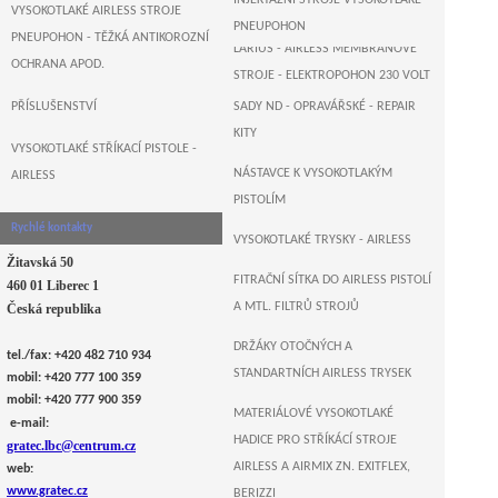
INJEKTÁŽNÍ STROJE VYSOKOTLAKÉ -
B&M+WAGNER-GERMANY
VYSOKOTLAKÉ AIRLESS STROJE
PNEUPOHON
PNEUPOHON - TĚŽKÁ ANTIKOROZNÍ
LARIUS - AIRLESS MEMBRÁNOVÉ
OCHRANA APOD.
STROJE - ELEKTROPOHON 230 VOLT
PŘÍSLUŠENSTVÍ
SADY ND - OPRAVÁŘSKÉ - REPAIR
AIRLESSCO , USA - AIRLESS
KITY
ELEKTRO PÍSTOVÉ PUMPY
VYSOKOTLAKÉ STŘÍKACÍ PISTOLE -
NÁSTAVCE K VYSOKOTLAKÝM
AIRLESS
MONSTER , GERMANY - AIRLESS
PISTOLÍM
ELEKTRO PÍSTOVÉ STROJE
Rychlé kontakty
VYSOKOTLAKÉ TRYSKY - AIRLESS
Žitavská 50
FITRAČNÍ SÍTKA DO AIRLESS PISTOLÍ
460 01 Liberec 1
A MTL. FILTRŮ STROJŮ
Česká republika
DRŽÁKY OTOČNÝCH A
tel./fax: +420 482 710 934
STANDARTNÍCH AIRLESS TRYSEK
mobil: +420 777 100 359
mobil: +420 777 900 359
MATERIÁLOVÉ VYSOKOTLAKÉ
e-mail:
HADICE PRO STŘÍKÁCÍ STROJE
gratec.lbc@centrum.cz
AIRLESS A AIRMIX ZN. EXITFLEX,
web:
www.gratec.cz
BERIZZI