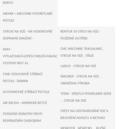
BARVU
AIRMIX = AIRCOMBI VYSOKOTLAKÉ
PISTOLE
STROJE NA VDZ - NA VODOROVNÉ
KONTUR 50 STROJ NA VDZ -
DOPRAVNÍ ZNAČENÍ -
POJÍZDNÉ AUTÍČKO
CMC MACCHINE TRACIALINEE ,
RAM -
STROJE NA VDZ , ITÁLIE
VYTLAČOVACÍ+LEPÍCÍ+TMELÍCÍ+MAZACÍ+DOPRAVNÍ
SYSTEMY PAST AJ.
LARIUS - STROJE NA VDZ
STAR VZDUCHOVÉ STŘÍKACÍ
WAGNER - STROJE NA VDZ ..
PISTOLE- TAIWAN
UKONČENA VÝROBA
AUTOMATICKÉ STŘÍKACÍ PISTOLE
TITAN - SPEEFLO POWRLINER SERIE
... STROJE NA VDZ
AIR BRUSH - AMERICKÁ RETUŠ
FRÉZY NA ODSTRAŇOVÁNÍ VDZ A
FILTRAČNÍ JEDNOTKY PROTI
BROUŠENÍ ASFALTU A BETONU
RESPIRAČNÍM CHOROBÁM
MONSTER , NĚMECKO ... RUČNÍ