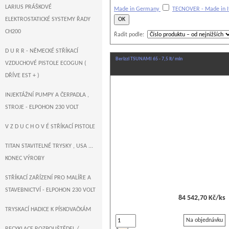
LARIUS PRÁŠKOVÉ
Made in Germany
TECNOVER - Made in I
ELEKTROSTATICKÉ SYSTEMY ŘADY
CH200
Řadit podle:
D U R R - NĚMECKÉ STŘÍKACÍ
Berizzi TSUNAMI 65 - 7,5 lt/ min
VZDUCHOVÉ PISTOLE ECOGUN (
DŘÍVE EST + )
INJEKTÁŽNÍ PUMPY A ČERPADLA ,
STROJE - ELPOHON 230 VOLT
V Z D U C H O V É STŘÍKACÍ PISTOLE
TITAN STAVITELNÉ TRYSKY , USA ...
KONEC VÝROBY
STŘÍKACÍ ZAŘÍZENÍ PRO MALÍŘE A
STAVEBNICTVÍ - ELPOHON 230 VOLT
84 542,70 Kč/ks
TRYSKACÍ HADICE K PÍSKOVAČKÁM
Na objednávku