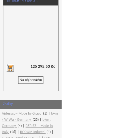
TRITECH T4 STAND …
125 295,50 Kč
Na objednávku
Značky
Airlessco - Made by Graco
(5)
b+m
/ WiWa - Germany
(23)
b+m ,
Germany
(4)
BERIZZI - Made in
Italy
(26)
BORUM Industri
(1)