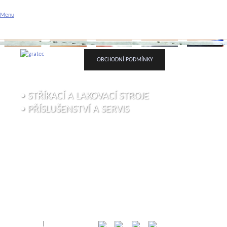
Gratec spol. s r.o. - stříka
Menu
Příslušenství a servis
ÚVODNÍ STRÁNKA
O FIRMĚ
VAŠE POPTÁVK
OBCHODNÍ PODMÍNKY
• STŘÍKACÍ A LAKOVACÍ STROJE
• PŘÍSLUŠENSTVÍ A SERVIS
Přihlásit
|
Registrace