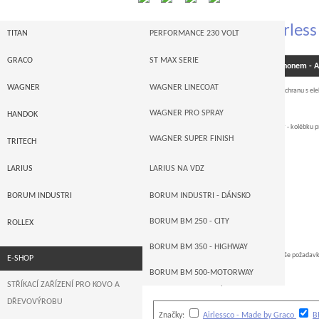
Stříkací zařízení Airl
TITAN
PERFORMANCE 230 VOLT
I-SERIE
GRACO
ST MAX SERIE
Stříkací zařízení Airless s elektropohonem 
POWRTWIN
GRACO MERKUR
WAGNER
WAGNER LINECOAT
Airless pístová stříkací zařízení na antikorozní ochranu s e
vše najdete u nás .
POWRLINER -- STROJE NA VDZ
GRACO ULTRA MAX
WAGNER PRO SPRAY
HANDOK
Nabízíme evropskou a hlavně americké značky - kolébku p
PNEUPOHON
GRACO XTREME
WAGNER SUPER FINISH
TRITECH
a) Larius
PŘÍSLUŠENSTVÍ
GRACO LINELAZER
LARIUS
LARIUS NA VDZ
b) TriTech
AUTORIZACE
GRACO AUTORIZACE
c) Titan
LARIUS MEMBRÁNOVÉ
BORUM INDUSTRI
BORUM INDUSTRI - DÁNSKO
d) Wagner
LARIUS PÍSTOVÉ
BORUM BM 250 - CITY
ROLLEX
e) Airlessco
BORUM BM 350 - HIGHWAY
Nelze uvést všechny stroje , poptejte , dejte Vaše požadav
E-SHOP
BORUM BM 500-MOTORWAY
Celkem nalezeno
2
produktů
STŘÍKACÍ ZAŘÍZENÍ PRO KOVO A
DŘEVOVÝROBU
Značky:
Airlessco - Made by Graco
B