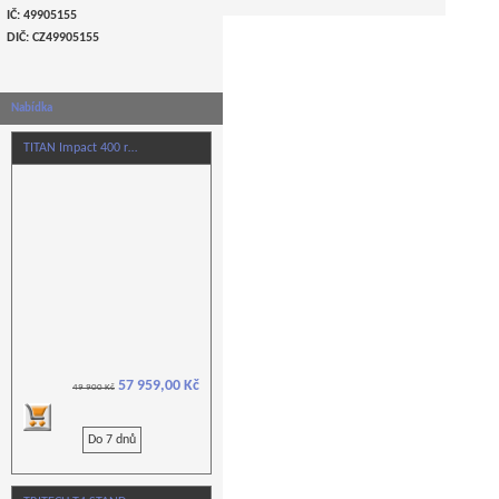
IČ: 49905155
DIČ: CZ
49905155
Nabídka
TITAN Impact 400 r…
57 959,00 Kč
49 900 Kč
Do 7 dnů