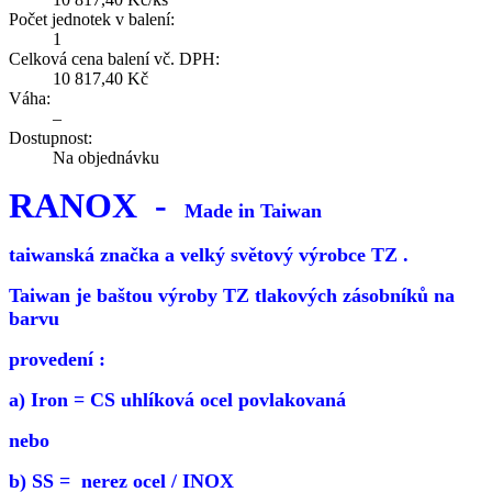
Počet jednotek v balení:
1
Celková cena balení vč. DPH:
10 817,40 Kč
Váha:
–
Dostupnost:
Na objednávku
RANOX -
Made in Taiwan
taiwanská značka a velký světový výrobce TZ .
Taiwan je baštou výroby TZ tlakových zásobníků na
barvu
provedení :
a) Iron = CS uhlíková ocel povlakovaná
nebo
b) SS = nerez ocel / INOX