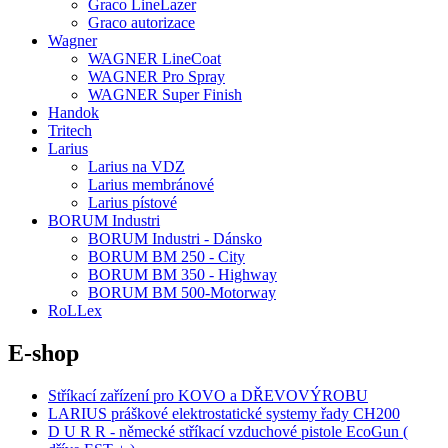
Graco LineLazer
Graco autorizace
Wagner
WAGNER LineCoat
WAGNER Pro Spray
WAGNER Super Finish
Handok
Tritech
Larius
Larius na VDZ
Larius membránové
Larius pístové
BORUM Industri
BORUM Industri - Dánsko
BORUM BM 250 - City
BORUM BM 350 - Highway
BORUM BM 500-Motorway
RoLLex
E-shop
Stříkací zařízení pro KOVO a DŘEVOVÝROBU
LARIUS práškové elektrostatické systemy řady CH200
D U R R - německé stříkací vzduchové pistole EcoGun (