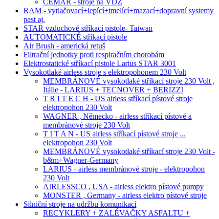
CEMAR - stroje na VDZ
RAM - vytlačovací+lepící+tmelící+mazací+dopravní systemy
past aj.
STAR vzduchové stříkací pistole- Taiwan
AUTOMATICKÉ stříkací pistole
Air Brush - americká retuš
Filtrační jednotky proti respiračním chorobám
Elektrostatické stříkací pistole Larius STAR 3001
Vysokotlaké airless stroje s elektropohonem 230 Volt
MEMBRÁNOVÉ vysokotlaké stříkací stroje 230 Volt ,
Itálie - LARIUS + TECNOVER + BERIZZI
T R I T E C H - US airless stříkací pístové stroje
elektropohon 230 Volt
WAGNER , Německo - airless stříkací pístové a
membránové stroje 230 Volt
T I T A N - US airless stříkací pístové stroje ...
elektropohon 230 Volt
MEMBRÁNOVÉ vysokotlaké stříkací stroje 230 Volt -
b&m+Wagner-Germany
LARIUS - airless membránové stroje - elektropohon
230 Volt
AIRLESSCO , USA - airless elektro pístové pumpy
MONSTER , Germany - airless elektro pístové stroje
Silniční stroje na udržbu komunikací
RECYKLERY + ZALÉVAČKY ASFALTU +