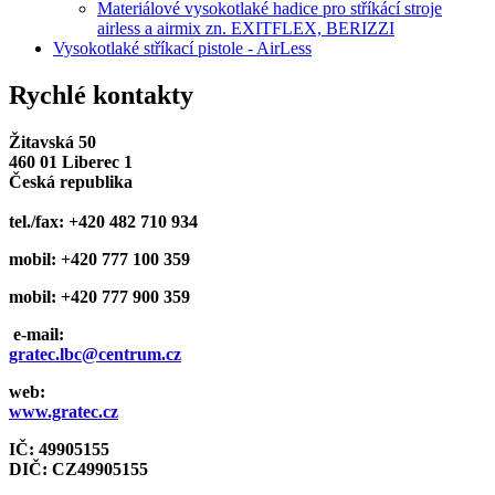
Materiálové vysokotlaké hadice pro stříkácí stroje
airless a airmix zn. EXITFLEX, BERIZZI
Vysokotlaké stříkací pistole - AirLess
Rychlé kontakty
Žitavská 50
460 01 Liberec 1
Česká republika
tel./fax: +420 482 710 934
mobil: +420 777 100 359
mobil: +420 777 900 359
e-mail:
gratec.lbc@centrum.cz
web:
www.gratec.cz
IČ: 49905155
DIČ: CZ
49905155