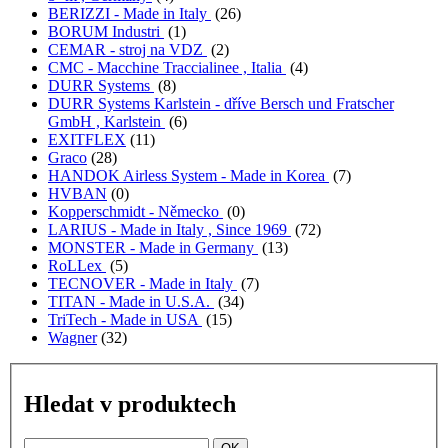
BERIZZI - Made in Italy
(26)
BORUM Industri
(1)
CEMAR - stroj na VDZ
(2)
CMC - Macchine Traccialinee , Italia
(4)
DURR Systems
(8)
DURR Systems Karlstein - dříve Bersch und Fratscher
GmbH , Karlstein
(6)
EXITFLEX
(11)
Graco
(28)
HANDOK Airless System - Made in Korea
(7)
HVBAN
(0)
Kopperschmidt - Německo
(0)
LARIUS - Made in Italy , Since 1969
(72)
MONSTER - Made in Germany
(13)
RoLLex
(5)
TECNOVER - Made in Italy
(7)
TITAN - Made in U.S.A.
(34)
TriTech - Made in USA
(15)
Wagner
(32)
Hledat v produktech