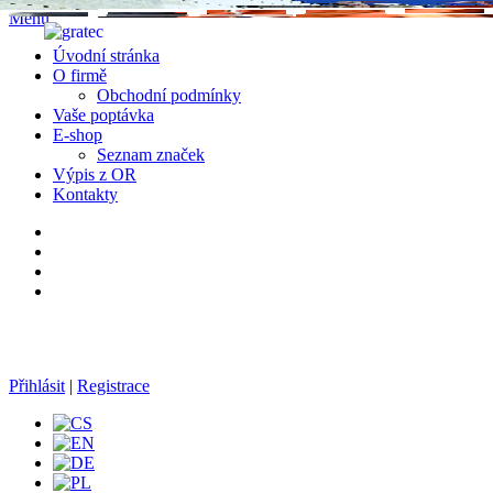
Menu
Úvodní stránka
O firmě
Obchodní podmínky
Vaše poptávka
E-shop
Seznam značek
Výpis z OR
Kontakty
• STŘÍKACÍ A LAKOVACÍ STROJE
• PŘÍSLUŠENSTVÍ A SERVIS
Přihlásit
|
Registrace