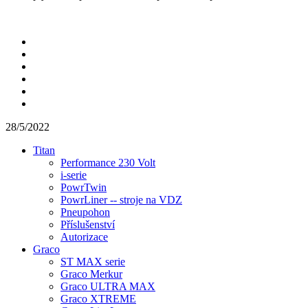
28/5/2022
Titan
Performance 230 Volt
i-serie
PowrTwin
PowrLiner -- stroje na VDZ
Pneupohon
Příslušenství
Autorizace
Graco
ST MAX serie
Graco Merkur
Graco ULTRA MAX
Graco XTREME