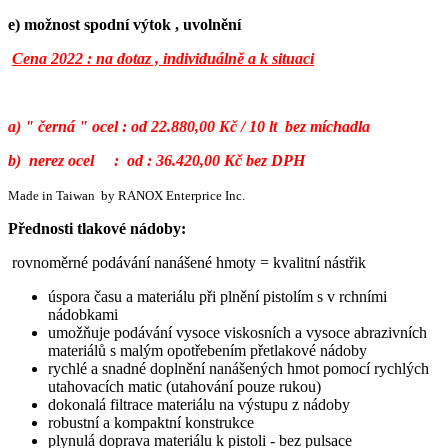
e) možnost spodní výtok , uvolnění
Cena 2022 : na dotaz , individuálně a k situaci
a) " černá " ocel : od 22.880,00 Kč / 10 lt bez míchadla
b) nerez ocel : od : 36.420,00 Kč bez DPH
Made in Taiwan by RANOX Enterprice Inc.
Přednosti tlakové nádoby:
rovnoměrné podávání nanášené hmoty = kvalitní nástřik
úspora času a materiálu při plnění pistolím s v rchními
nádobkami
umožňuje podávání vysoce viskosních a vysoce abrazivních
materiálů s malým opotřebením přetlakové nádoby
rychlé a snadné doplnění nanášených hmot pomocí rychlých
utahovacích matic (utahování pouze rukou)
dokonalá filtrace materiálu na výstupu z nádoby
robustní a kompaktní konstrukce
plynulá doprava materiálu k pistoli - bez pulsace