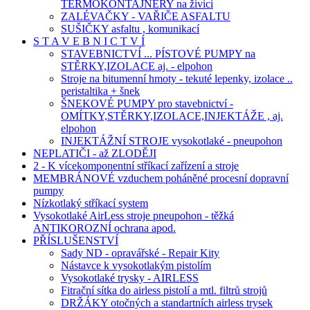
TERMOKONTAJNERY na živici
ZALÉVAČKY - VAŘIČE ASFALTU
SUŠIČKY asfaltu , komunikací
S T A V E B N I C T V Í
STAVEBNICTVÍ ... PÍSTOVÉ PUMPY na
STĚRKY,IZOLACE aj. - elpohon
Stroje na bitumenní hmoty - tekuté lepenky, izolace ..
peristaltika + šnek
ŠNEKOVÉ PUMPY pro stavebnictví -
OMÍTKY,STĚRKY,IZOLACE,INJEKTÁŽE , aj.
elpohon
INJEKTÁŽNÍ STROJE vysokotlaké - pneupohon
NEPLATIČI - až ZLODĚJI
2 - K vícekomponentní stříkací zařízení a stroje
MEMBRÁNOVÉ vzduchem poháněné procesní dopravní
pumpy
Nízkotlaký stříkací system
Vysokotlaké AirLess stroje pneupohon - těžká
ANTIKOROZNÍ ochrana apod.
PŘÍSLUŠENSTVÍ
Sady ND - opravářské - Repair Kity
Nástavce k vysokotlakým pistolím
Vysokotlaké trysky - AIRLESS
Fitrační sítka do airless pistolí a mtl. filtrů strojů
DRŽÁKY otočných a standartních airless trysek