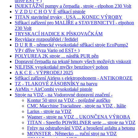
dříve EST + )
INJEKTÁŽNÍ pumpy a čerpadla , stroje - elpohon 230 Volt
V Z D U C H O V É stříkací pistole
TITAN stavitelné trysky , USA ... KONEC VÝROBY
Stříkací zařízení pro MALÍŘE a STAVEBNICTVÍ - elpohon
230 Volt
TRYSKACÍ HADICE K PÍSKOVAČKÁM
Recyklace rozpouštědel / ředidel
D U R R - německé vysokotlaké stříkací stroje EcoPump2
VP ( dříve Vyza Vario od EST+ )
POLYUREA 2K stroje ... nástřik PUR pěn
Dopravní čerpadla na tekuté hmoty všech možných viskozit
NILFISK vysokotlaké myčky benzínový pohon
A K C E - VÝPRODEJ 2025
Stříkací zařízení Airless s elektropohonem - ANTIKOROZE
TZ - TLAKOVÉ ZÁSOBNÍKY na barvu
AirMix = AirCombi vysokotlaké pistole
Stroje na VDZ - na Vodorovné dopravní značení -
Kontur 50 stroj na VDZ - pojízdné autíčko
CMC Macchine Tracialinee , stroje na VDZ , Itálie
Larius - stroje na VDZ
Wagner - stroje na VDZ .. UKONČENA VÝROBA
TITAN - Speeflo POWRLINER serie ... stroje na VDZ
Frézy na odstraňování VDZ a broušení asfaltu a betonu
MONSTER , Německo ... ruční stroj na VDZ