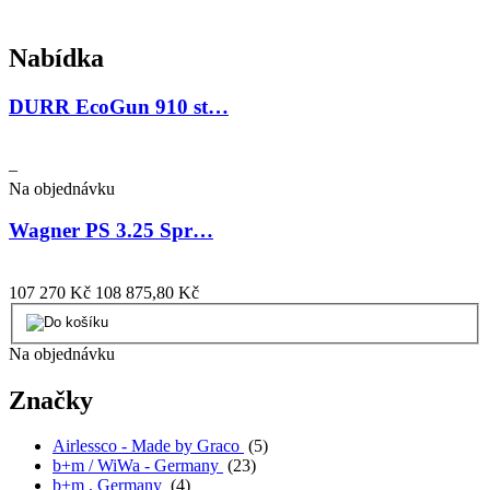
Nabídka
DURR EcoGun 910 st…
–
Na objednávku
Wagner PS 3.25 Spr…
107 270 Kč
108 875,80 Kč
Na objednávku
Značky
Airlessco - Made by Graco
(5)
b+m / WiWa - Germany
(23)
b+m , Germany
(4)