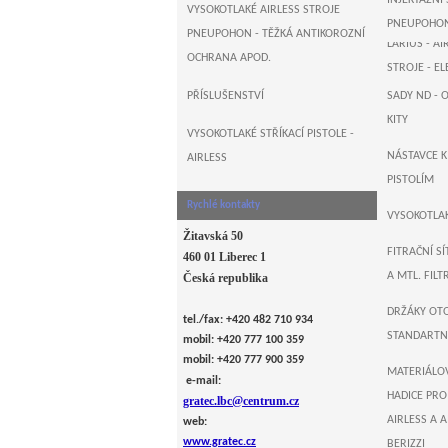
INJEKTÁŽNÍ
B&M+WAGN
VYSOKOTLAKÉ AIRLESS STROJE
PNEUPOHO
PNEUPOHON - TĚŽKÁ ANTIKOROZNÍ
LARIUS - 
OCHRANA APOD.
STROJE - E
PŘÍSLUŠENSTVÍ
SADY ND - 
AIRLESSCO ,
KITY
ELEKTRO PÍ
VYSOKOTLAKÉ STŘÍKACÍ PISTOLE -
NÁSTAVCE 
AIRLESS
MONSTER , 
PISTOLÍM
ELEKTRO PÍ
Rychlé kontakty
VYSOKOTLAK
Žitavská 50
FITRAČNÍ SÍ
460 01 Liberec 1
A MTL. FIL
Česká republika
DRŽÁKY OT
tel./fax: +420 482 710 934
STANDARTNÍ
mobil: +420 777 100 359
mobil: +420 777 900 359
MATERIÁLO
e-mail:
HADICE PRO
gratec.lbc@centrum.cz
AIRLESS A A
web:
www.gratec.cz
BERIZZI