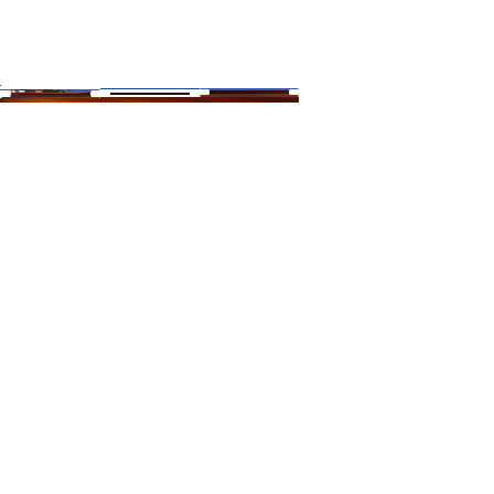
je
VÝPIS Z OR
KONTAKTY
V košíku:
0,00 Kč