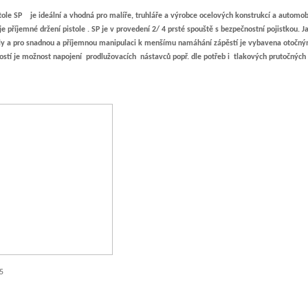
stole SP je ideální a vhodná pro malíře, truhláře a výrobce ocelových konstrukcí a autom
uje příjemné držení pistole . SP je v provedení 2/ 4 prsté spouště s bezpečnostní pojistkou
hly a pro snadnou a příjemnou manipulaci k menšímu namáhání zápěstí je vybavena otočný
stí je možnost napojení prodlužovacích nástavců popř. dle potřeb i tlakových prutočných 
5