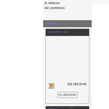
IČ: 49905155
DIČ: CZ
49905155
Nabídka
TRITECH T5 - Hi- /…
152 163,55 Kč
Na objednávku