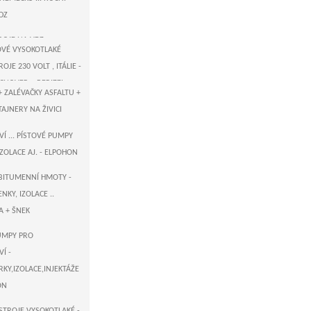
DZ
ROJE NA VDZ
É VYSOKOTLAKÉ
ROJE 230 VOLT , ITÁLIE -
ECNOVER + BERIZZI
+ ZALÉVAČKY ASFALTU +
H - US AIRLESS STŘÍKACÍ
JNERY NA ŽIVICI
TROJE ELEKTROPOHON
- VAŘIČE ASFALTU
Í ... PÍSTOVÉ PUMPY
IZOLACE AJ. - ELPOHON
FALTU , KOMUNIKACÍ
ĚMECKO - AIRLESS
BITUMENNÍ HMOTY -
PÍSTOVÉ A MEMBRÁNOVÉ
NKY, IZOLACE ..
 VOLT
A + ŠNEK
US AIRLESS STŘÍKACÍ
UMPY PRO
ROJE ... ELEKTROPOHON
Í -
RKY,IZOLACE,INJEKTÁŽE
É VYSOKOTLAKÉ
ON
ROJE 230 VOLT -