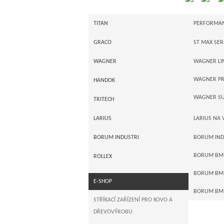
SILVE
TITAN
PERFORMAN
I-SERIE
GRACO
ST MAX SER
Vysokotla
A K C E 
POWRTWIN
GRACO ME
WAGNER
WAGNER LI
POWRLINER 
GRACO ULT
WAGNER PR
HANDOK
PNEUPOHO
GRACO XTR
WAGNER SU
TRITECH
PŘÍSLUŠENS
GRACO LIN
LARIUS
LARIUS NA 
AUTORIZAC
GRACO AUT
LARIUS ME
BORUM INDUSTRI
BORUM IND
LARIUS PÍS
BORUM BM 2
ROLLEX
BORUM BM 
E-SHOP
BORUM BM
STŘÍKACÍ ZAŘÍZENÍ PRO KOVO A
DŘEVOVÝROBU