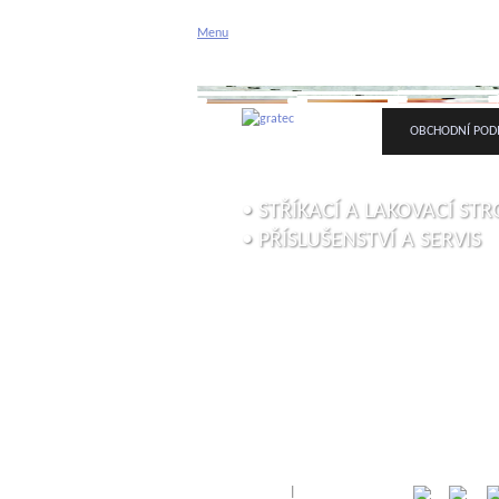
Gratec spol. s 
Menu
Příslušenství a servis
ÚVODNÍ STRÁNKA
O FIRMĚ
OBCHODNÍ POD
• STŘÍKACÍ A LAKOVACÍ STR
• PŘÍSLUŠENSTVÍ A SERVIS
Přihlásit
|
Registrace