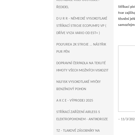
RECYKLACE ROZPOUŠTĚDEL /
Stříkací pi
ŘEDIDEL
tvar zajišt
D U R R - NĚMECKÉ VYSOKOTLAKÉ
těsnění je
samozřejmo
STŘÍKACÍ STROJE ECOPUMP2 VP (
DŘÍVE VYZA VARIO OD EST+ )
POLYUREA 2K STROJE ... NÁSTŘIK
PUR PĚN
DOPRAVNÍ ČERPADLA NA TEKUTÉ
HMOTY VŠECH MOŽNÝCH VISKOZIT
NILFISK VYSOKOTLAKÉ MYČKY
BENZÍNOVÝ POHON
A K C E - VÝPRODEJ 2025
STŘÍKACÍ ZAŘÍZENÍ AIRLESS S
ELEKTROPOHONEM - ANTIKOROZE
11/3/202
TZ - TLAKOVÉ ZÁSOBNÍKY NA