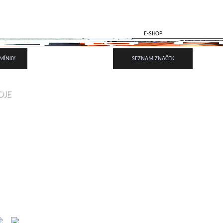
r.o. - stříkací a lakovací stro
VAŠE POPTÁVKA
E-SHOP
MÍNKY
SEZNAM ZNAČEK
OJE