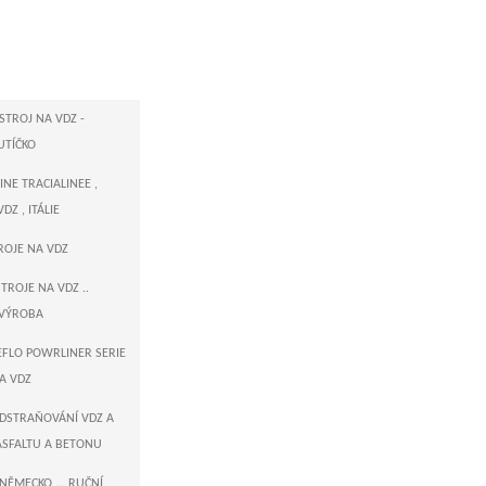
STROJ NA VDZ -
UTÍČKO
NE TRACIALINEE ,
DZ , ITÁLIE
TROJE NA VDZ
TROJE NA VDZ ..
VÝROBA
EEFLO POWRLINER SERIE
NA VDZ
ODSTRAŇOVÁNÍ VDZ A
ASFALTU A BETONU
NĚMECKO ... RUČNÍ