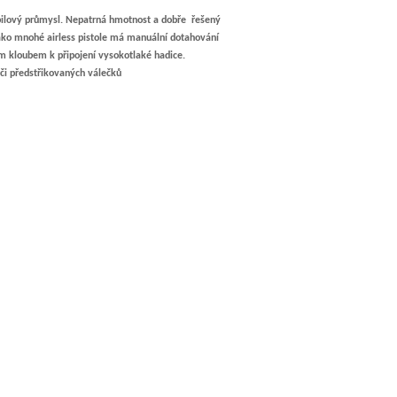
obilový průmysl. Nepatrná hmotnost a dobře řešený
. Jako mnohé airless pistole má manuální dotahování
m kloubem k připojení vysokotlaké hadice.
či předstřikovaných válečků