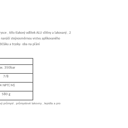
ysce , tělo tlakový odlitek ALU slitiny a lakovaný , 2
ka nanáší stejnosměrnou vrstvu aplikovaného
ržáku a trysky.- oba na přání
x. 350bar
7/8
4 NPT( M)
580 g
vý průmysl . průmyslové lakovny , lepidla a pro