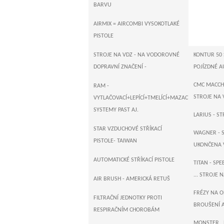
BARVU
AIRMIX = AIRCOMBI VYSOKOTLAKÉ
PISTOLE
STROJE NA VDZ - NA VODOROVNÉ
KONTUR 50 
DOPRAVNÍ ZNAČENÍ -
POJÍZDNÉ A
CMC MACCHI
RAM -
STROJE NA V
VYTLAČOVACÍ+LEPÍCÍ+TMELÍCÍ+MAZACÍ+DOPRAVNÍ
SYSTEMY PAST AJ.
LARIUS - S
STAR VZDUCHOVÉ STŘÍKACÍ
WAGNER - S
PISTOLE- TAIWAN
UKONČENA 
AUTOMATICKÉ STŘÍKACÍ PISTOLE
TITAN - SP
... STROJE 
AIR BRUSH - AMERICKÁ RETUŠ
FRÉZY NA 
FILTRAČNÍ JEDNOTKY PROTI
BROUŠENÍ 
RESPIRAČNÍM CHOROBÁM
MONSTER , 