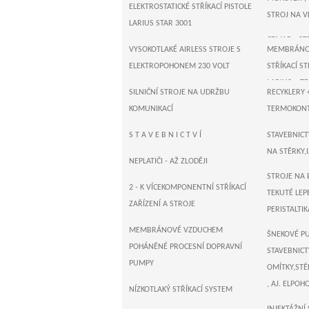
ELEKTROSTATICKÉ STŘÍKACÍ PISTOLE
STROJ NA V
LARIUS STAR 3001
CEMAR - ST
VYSOKOTLAKÉ AIRLESS STROJE S
MEMBRÁNOV
ELEKTROPOHONEM 230 VOLT
STŘÍKACÍ ST
LARIUS + T
SILNIČNÍ STROJE NA UDRŽBU
RECYKLERY 
T R I T E C 
KOMUNIKACÍ
TERMOKONTA
PÍSTOVÉ S
ZALÉVAČKY 
S T A V E B N I C T V Í
STAVEBNICTV
230 VOLT
NA STĚRKY,
SUŠIČKY AS
NEPLATIČI - AŽ ZLODĚJI
WAGNER , N
STROJE NA 
STŘÍKACÍ 
2 - K VÍCEKOMPONENTNÍ STŘÍKACÍ
TEKUTÉ LEPE
STROJE 230
ZAŘÍZENÍ A STROJE
PERISTALTIK
T I T A N - 
MEMBRÁNOVÉ VZDUCHEM
ŠNEKOVÉ P
PÍSTOVÉ ST
POHÁNĚNÉ PROCESNÍ DOPRAVNÍ
STAVEBNICTV
230 VOLT
PUMPY
OMÍTKY,STĚ
MEMBRÁNOV
, AJ. ELPOH
NÍZKOTLAKÝ STŘÍKACÍ SYSTEM
STŘÍKACÍ ST