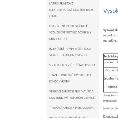
LARIUS PRÁŠKOVÉ
Vysok
ELEKTROSTATICKÉ SYSTEMY ŘADY
CH200
D U R R - NĚMECKÉ STŘÍKACÍ
Vysokotlaká
VZDUCHOVÉ PISTOLE ECOGUN (
nebo 4 prs
DŘÍVE EST + )
materiálu, 
INJEKTÁŽNÍ PUMPY A ČERPADLA ,
STROJE - ELPOHON 230 VOLT
Technické
pracovní t
V Z D U C H O V É STŘÍKACÍ PISTOLE
připojení 
TITAN STAVITELNÉ TRYSKY , USA ...
šroubení 
KONEC VÝROBY
hmotnost 
STŘÍKACÍ ZAŘÍZENÍ PRO MALÍŘE A
klasická ko
STAVEBNICTVÍ - ELPOHON 230 VOLT
protikoroz
TRYSKACÍ HADICE K PÍSKOVAČKÁM
Ideální pro př
Popis pist