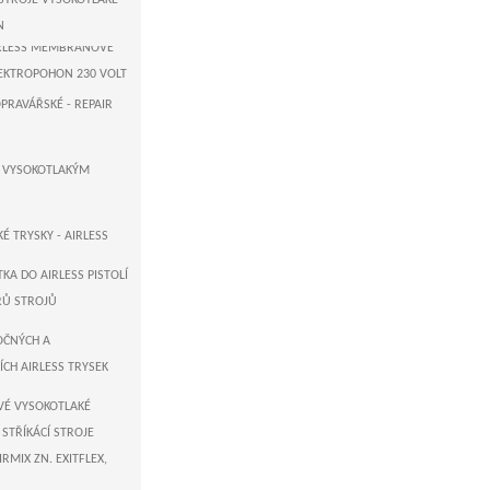
 STROJE VYSOKOTLAKÉ -
ER-GERMANY
N
AIRLESS MEMBRÁNOVÉ
LEKTROPOHON 230 VOLT
OPRAVÁŘSKÉ - REPAIR
 USA - AIRLESS
STOVÉ PUMPY
K VYSOKOTLAKÝM
GERMANY - AIRLESS
STOVÉ STROJE
É TRYSKY - AIRLESS
TKA DO AIRLESS PISTOLÍ
TRŮ STROJŮ
OČNÝCH A
CH AIRLESS TRYSEK
VÉ VYSOKOTLAKÉ
 STŘÍKÁCÍ STROJE
IRMIX ZN. EXITFLEX,