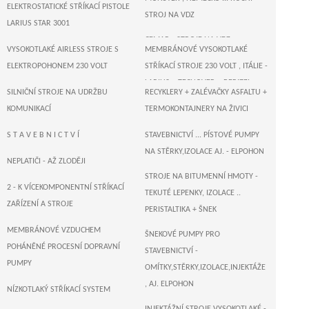
ELEKTROSTATICKÉ STŘÍKACÍ PISTOLE
STROJ NA VDZ
LARIUS STAR 3001
CEMAR - STROJE NA VDZ
VYSOKOTLAKÉ AIRLESS STROJE S
MEMBRÁNOVÉ VYSOKOTLAKÉ
ELEKTROPOHONEM 230 VOLT
STŘÍKACÍ STROJE 230 VOLT , ITÁLIE -
LARIUS + TECNOVER + BERIZZI
SILNIČNÍ STROJE NA UDRŽBU
RECYKLERY + ZALÉVAČKY ASFALTU +
T R I T E C H - US AIRLESS STŘÍKACÍ
KOMUNIKACÍ
TERMOKONTAJNERY NA ŽIVICI
PÍSTOVÉ STROJE ELEKTROPOHON
ZALÉVAČKY - VAŘIČE ASFALTU
S T A V E B N I C T V Í
STAVEBNICTVÍ ... PÍSTOVÉ PUMPY
230 VOLT
NA STĚRKY,IZOLACE AJ. - ELPOHON
SUŠIČKY ASFALTU , KOMUNIKACÍ
NEPLATIČI - AŽ ZLODĚJI
WAGNER , NĚMECKO - AIRLESS
STROJE NA BITUMENNÍ HMOTY -
STŘÍKACÍ PÍSTOVÉ A MEMBRÁNOVÉ
2 - K VÍCEKOMPONENTNÍ STŘÍKACÍ
TEKUTÉ LEPENKY, IZOLACE ..
STROJE 230 VOLT
ZAŘÍZENÍ A STROJE
PERISTALTIKA + ŠNEK
T I T A N - US AIRLESS STŘÍKACÍ
MEMBRÁNOVÉ VZDUCHEM
ŠNEKOVÉ PUMPY PRO
PÍSTOVÉ STROJE ... ELEKTROPOHON
POHÁNĚNÉ PROCESNÍ DOPRAVNÍ
STAVEBNICTVÍ -
230 VOLT
PUMPY
OMÍTKY,STĚRKY,IZOLACE,INJEKTÁŽE
MEMBRÁNOVÉ VYSOKOTLAKÉ
, AJ. ELPOHON
NÍZKOTLAKÝ STŘÍKACÍ SYSTEM
STŘÍKACÍ STROJE 230 VOLT -