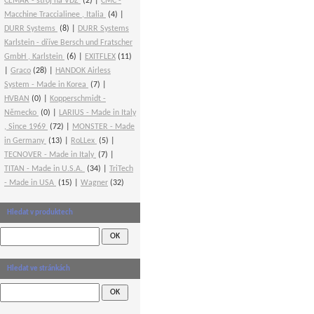
CEMAR - stroj na VDZ
(2)
CMC -
Macchine Traccialinee , Italia
(4)
DURR Systems
(8)
DURR Systems
Karlstein - dříve Bersch und Fratscher
GmbH , Karlstein
(6)
EXITFLEX
(11)
Graco
(28)
HANDOK Airless
System - Made in Korea
(7)
HVBAN
(0)
Kopperschmidt -
Německo
(0)
LARIUS - Made in Italy
, Since 1969
(72)
MONSTER - Made
in Germany
(13)
RoLLex
(5)
TECNOVER - Made in Italy
(7)
TITAN - Made in U.S.A.
(34)
TriTech
- Made in USA
(15)
Wagner
(32)
Hledat v produktech
Hledat ve stránkách