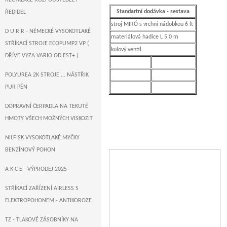
RECYKLACE ROZPOUŠTĚDEL /
Standartní dodávka - sestava
ŘEDIDEL
stroj MIRÓ s vrchní nádobkou 6 lt
D U R R - NĚMECKÉ VYSOKOTLAKÉ
materiálová hadice L 5,0 m
STŘÍKACÍ STROJE ECOPUMP2 VP (
kulový ventil
DŘÍVE VYZA VARIO OD EST+ )
POLYUREA 2K STROJE ... NÁSTŘIK
PUR PĚN
DOPRAVNÍ ČERPADLA NA TEKUTÉ
HMOTY VŠECH MOŽNÝCH VISKOZIT
NILFISK VYSOKOTLAKÉ MYČKY
BENZÍNOVÝ POHON
A K C E - VÝPRODEJ 2025
STŘÍKACÍ ZAŘÍZENÍ AIRLESS S
ELEKTROPOHONEM - ANTIKOROZE
TZ - TLAKOVÉ ZÁSOBNÍKY NA