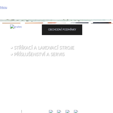
Gratec spol. s r.o. - stříka
Menu
Příslušenství a servis
ÚVODNÍ STRÁNKA
O FIRMĚ
VAŠE POPTÁVK
OBCHODNÍ PODMÍNKY
• STŘÍKACÍ A LAKOVACÍ STROJE
• PŘÍSLUŠENSTVÍ A SERVIS
Přihlásit
|
Registrace