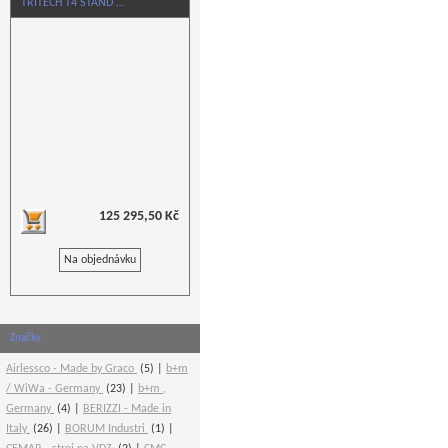
TRITECH T4 STAND …
125 295,50 Kč
Na objednávku
Značky
Airlessco - Made by Graco
(5)
b+m
/ WiWa - Germany
(23)
b+m ,
Germany
(4)
BERIZZI - Made in
Italy
(26)
BORUM Industri
(1)