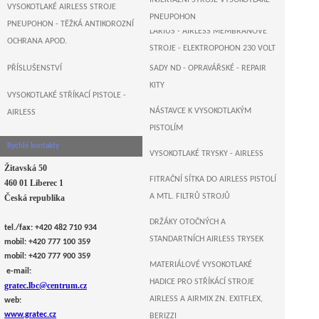
INJEKTÁŽNÍ STROJE VYSOKOTLAKÉ -
B&M+WAGNER-GERMANY
VYSOKOTLAKÉ AIRLESS STROJE
PNEUPOHON
PNEUPOHON - TĚŽKÁ ANTIKOROZNÍ
LARIUS - AIRLESS MEMBRÁNOVÉ
OCHRANA APOD.
STROJE - ELEKTROPOHON 230 VOLT
PŘÍSLUŠENSTVÍ
SADY ND - OPRAVÁŘSKÉ - REPAIR
AIRLESSCO , USA - AIRLESS
KITY
ELEKTRO PÍSTOVÉ PUMPY
VYSOKOTLAKÉ STŘÍKACÍ PISTOLE -
NÁSTAVCE K VYSOKOTLAKÝM
AIRLESS
MONSTER , GERMANY - AIRLESS
PISTOLÍM
ELEKTRO PÍSTOVÉ STROJE
Rychlé kontakty
VYSOKOTLAKÉ TRYSKY - AIRLESS
Žitavská 50
FITRAČNÍ SÍTKA DO AIRLESS PISTOLÍ
460 01 Liberec 1
A MTL. FILTRŮ STROJŮ
Česká republika
DRŽÁKY OTOČNÝCH A
tel./fax: +420 482 710 934
STANDARTNÍCH AIRLESS TRYSEK
mobil: +420 777 100 359
mobil: +420 777 900 359
MATERIÁLOVÉ VYSOKOTLAKÉ
e-mail:
HADICE PRO STŘÍKÁCÍ STROJE
gratec.lbc@centrum.cz
AIRLESS A AIRMIX ZN. EXITFLEX,
web:
www.gratec.cz
BERIZZI