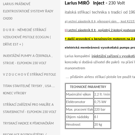
Larius MIRÓ Inject -
230 Volt
LARIUS PRÁŠKOVÉ
ELEKTROSTATICKÉ SYSTEMY ŘADY
italská stříkací technika s tradicí od 19
CH200
a) vrchní zásobník 6 lt, přenosný rám , kod K215
D U R R - NĚMECKÉ STŘÍKACÍ
b
) vrchní zásobník 6 lt , pojízdný 2-kolový podvo
VZDUCHOVÉ PISTOLE ECOGUN (
+ další provedení s benzínovým motorem na 2-
DŘÍVE EST + )
elektrická membránová vysokotlaká pumpa pro
INJEKTÁŽNÍ PUMPY A ČERPADLA ,
Larius kompaktní
injektážní zařízení s vyso
koncovky si dodává uživatel dle pakrů na přání l
STROJE - ELPOHON 230 VOLT
manometre
V Z D U C H O V É STŘÍKACÍ PISTOLE
.... přidáním airless stříkací pistole lze použít 
TITAN STAVITELNÉ TRYSKY , USA ...
TECHNICKÉ PARAMETRY
KONEC VÝROBY
Maximální výkon
2,2 lt /min
Elektromotor
0,75 kW
STŘÍKACÍ ZAŘÍZENÍ PRO MALÍŘE A
Max. pracovní tlak
220 bar
STAVEBNICTVÍ - ELPOHON 230 VOLT
Objem nádobky
6 l
TRYSKACÍ HADICE K PÍSKOVAČKÁM
Hmotnost
20 kg