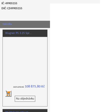
IČ: 49905155
DIČ: CZ
49905155
Nabídka
Wagner PS 3.25 Spr…
108 875,80 Kč
107 270 Kč
Na objednávku