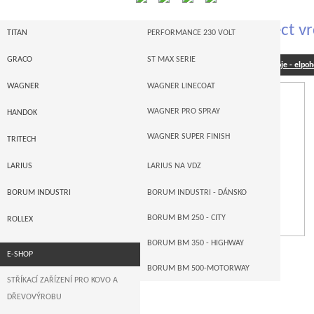
Larius M I R Ó Inject vr
TITAN
PERFORMANCE 230 VOLT
I-SERIE
GRACO
ST MAX SERIE
INJEKTÁŽNÍ pumpy a čerpadla , stroje - elpoh
POWRTWIN
GRACO MERKUR
WAGNER
WAGNER LINECOAT
POWRLINER -- STROJE NA VDZ
GRACO ULTRA MAX
WAGNER PRO SPRAY
HANDOK
PNEUPOHON
GRACO XTREME
WAGNER SUPER FINISH
TRITECH
PŘÍSLUŠENSTVÍ
GRACO LINELAZER
LARIUS
LARIUS NA VDZ
AUTORIZACE
GRACO AUTORIZACE
LARIUS MEMBRÁNOVÉ
BORUM INDUSTRI
BORUM INDUSTRI - DÁNSKO
LARIUS PÍSTOVÉ
BORUM BM 250 - CITY
ROLLEX
BORUM BM 350 - HIGHWAY
E-SHOP
BORUM BM 500-MOTORWAY
STŘÍKACÍ ZAŘÍZENÍ PRO KOVO A
DŘEVOVÝROBU