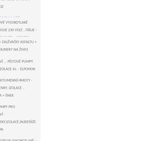
DZ
ROJE NA VDZ
É VYSOKOTLAKÉ
ROJE 230 VOLT , ITÁLIE -
ECNOVER + BERIZZI
+ ZALÉVAČKY ASFALTU +
H - US AIRLESS STŘÍKACÍ
JNERY NA ŽIVICI
TROJE ELEKTROPOHON
- VAŘIČE ASFALTU
Í ... PÍSTOVÉ PUMPY
IZOLACE AJ. - ELPOHON
FALTU , KOMUNIKACÍ
ĚMECKO - AIRLESS
BITUMENNÍ HMOTY -
PÍSTOVÉ A MEMBRÁNOVÉ
NKY, IZOLACE ..
 VOLT
A + ŠNEK
US AIRLESS STŘÍKACÍ
UMPY PRO
ROJE ... ELEKTROPOHON
Í -
RKY,IZOLACE,INJEKTÁŽE
É VYSOKOTLAKÉ
ON
ROJE 230 VOLT -