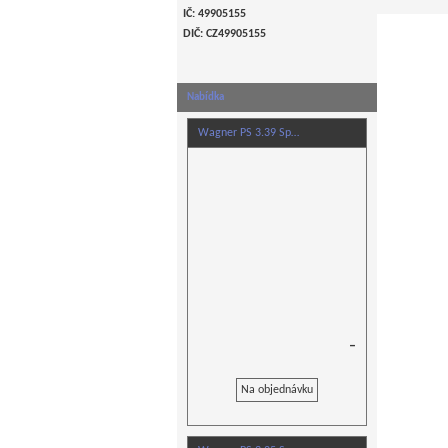
IČ: 49905155
DIČ: CZ
49905155
Nabídka
Wagner PS 3.39 Sp…
–
Na objednávku