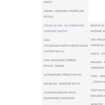
BARVU
AIRMIX = AIRCOMBI VYSOKOTLAKÉ
PISTOLE
STROJE NA VDZ - NA VODOROVNÉ
KONTUR 50 
DOPRAVNÍ ZNAČENÍ -
POJÍZDNÉ A
CMC MACCHI
RAM -
STROJE NA V
VYTLAČOVACÍ+LEPÍCÍ+TMELÍCÍ+MAZACÍ+DOPRAVNÍ
SYSTEMY PAST AJ.
LARIUS - S
STAR VZDUCHOVÉ STŘÍKACÍ
WAGNER - S
PISTOLE- TAIWAN
UKONČENA 
AUTOMATICKÉ STŘÍKACÍ PISTOLE
TITAN - SP
... STROJE 
AIR BRUSH - AMERICKÁ RETUŠ
FRÉZY NA 
FILTRAČNÍ JEDNOTKY PROTI
BROUŠENÍ 
RESPIRAČNÍM CHOROBÁM
MONSTER , 