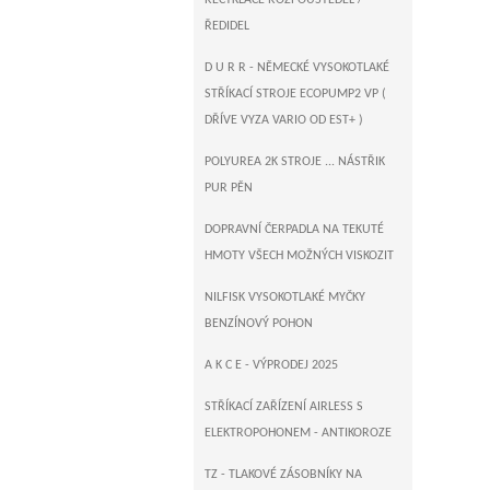
RECYKLACE ROZPOUŠTĚDEL /
ŘEDIDEL
D U R R - NĚMECKÉ VYSOKOTLAKÉ
STŘÍKACÍ STROJE ECOPUMP2 VP (
DŘÍVE VYZA VARIO OD EST+ )
POLYUREA 2K STROJE ... NÁSTŘIK
PUR PĚN
DOPRAVNÍ ČERPADLA NA TEKUTÉ
HMOTY VŠECH MOŽNÝCH VISKOZIT
NILFISK VYSOKOTLAKÉ MYČKY
BENZÍNOVÝ POHON
A K C E - VÝPRODEJ 2025
STŘÍKACÍ ZAŘÍZENÍ AIRLESS S
ELEKTROPOHONEM - ANTIKOROZE
TZ - TLAKOVÉ ZÁSOBNÍKY NA