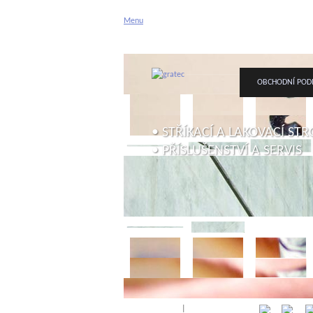
Menu
ÚVODNÍ STRÁNKA
O FIRMĚ
OBCHODNÍ POD
• STŘÍKACÍ A LAKOVACÍ STR
• PŘÍSLUŠENSTVÍ A SERVIS
1
2
3
4
5
6
7
8
9
10
Přihlásit
|
Registrace