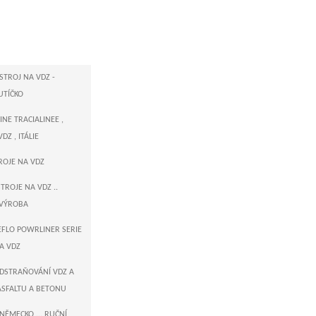
STROJ NA VDZ -
UTÍČKO
NE TRACIALINEE ,
DZ , ITÁLIE
TROJE NA VDZ
TROJE NA VDZ ..
VÝROBA
EEFLO POWRLINER SERIE
NA VDZ
ODSTRAŇOVÁNÍ VDZ A
ASFALTU A BETONU
NĚMECKO ... RUČNÍ