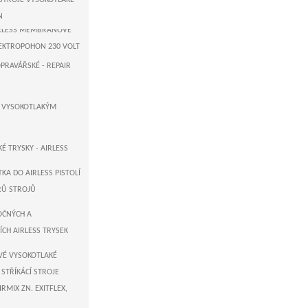
 STROJE VYSOKOTLAKÉ -
ER-GERMANY
N
AIRLESS MEMBRÁNOVÉ
LEKTROPOHON 230 VOLT
OPRAVÁŘSKÉ - REPAIR
 USA - AIRLESS
STOVÉ PUMPY
K VYSOKOTLAKÝM
GERMANY - AIRLESS
STOVÉ STROJE
É TRYSKY - AIRLESS
TKA DO AIRLESS PISTOLÍ
TRŮ STROJŮ
OČNÝCH A
CH AIRLESS TRYSEK
VÉ VYSOKOTLAKÉ
 STŘÍKÁCÍ STROJE
IRMIX ZN. EXITFLEX,