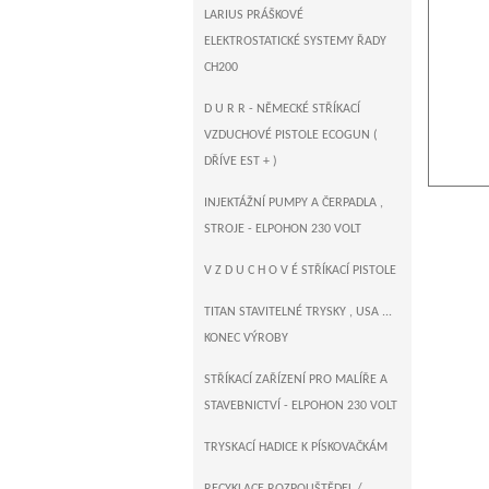
LARIUS PRÁŠKOVÉ
ELEKTROSTATICKÉ SYSTEMY ŘADY
CH200
D U R R - NĚMECKÉ STŘÍKACÍ
VZDUCHOVÉ PISTOLE ECOGUN (
DŘÍVE EST + )
INJEKTÁŽNÍ PUMPY A ČERPADLA ,
STROJE - ELPOHON 230 VOLT
V Z D U C H O V É STŘÍKACÍ PISTOLE
TITAN STAVITELNÉ TRYSKY , USA ...
KONEC VÝROBY
STŘÍKACÍ ZAŘÍZENÍ PRO MALÍŘE A
STAVEBNICTVÍ - ELPOHON 230 VOLT
TRYSKACÍ HADICE K PÍSKOVAČKÁM