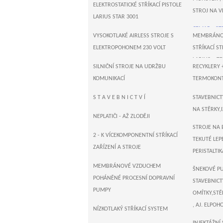
ELEKTROSTATICKÉ STŘÍKACÍ PISTOLE
STROJ NA V
LARIUS STAR 3001
CEMAR - ST
VYSOKOTLAKÉ AIRLESS STROJE S
MEMBRÁNOV
ELEKTROPOHONEM 230 VOLT
STŘÍKACÍ ST
LARIUS + T
SILNIČNÍ STROJE NA UDRŽBU
RECYKLERY 
T R I T E C 
KOMUNIKACÍ
TERMOKONTA
PÍSTOVÉ S
ZALÉVAČKY 
S T A V E B N I C T V Í
STAVEBNICTV
230 VOLT
NA STĚRKY,
SUŠIČKY AS
NEPLATIČI - AŽ ZLODĚJI
WAGNER , N
STROJE NA 
STŘÍKACÍ 
2 - K VÍCEKOMPONENTNÍ STŘÍKACÍ
TEKUTÉ LEPE
STROJE 230
ZAŘÍZENÍ A STROJE
PERISTALTIK
T I T A N - 
MEMBRÁNOVÉ VZDUCHEM
ŠNEKOVÉ P
PÍSTOVÉ ST
POHÁNĚNÉ PROCESNÍ DOPRAVNÍ
STAVEBNICTV
230 VOLT
PUMPY
OMÍTKY,STĚ
MEMBRÁNOV
, AJ. ELPOH
NÍZKOTLAKÝ STŘÍKACÍ SYSTEM
STŘÍKACÍ ST