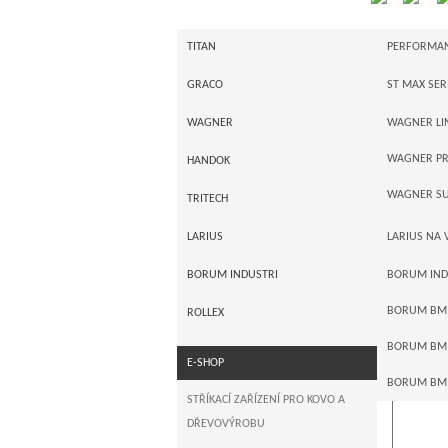
Gratec spol. s r.o. - stříkací a lakovací stroje
CEMAR
TITAN
PERFORMAN
Příslušenství a servis
I-SERIE
GRACO
ST MAX SER
Stroje n
POWRTWIN
GRACO ME
WAGNER
WAGNER LI
Celkem na
POWRLINER 
GRACO ULT
WAGNER PR
HANDOK
Značky:
PNEUPOHO
GRACO XTR
WAGNER SU
TRITECH
Řadit pod
PŘÍSLUŠENS
GRACO LIN
LARIUS
LARIUS NA 
TORGOS - t
AUTORIZAC
GRACO AUT
LARIUS ME
BORUM INDUSTRI
BORUM IND
LARIUS PÍS
BORUM BM 2
ROLLEX
BORUM BM 
E-SHOP
BORUM BM
STŘÍKACÍ ZAŘÍZENÍ PRO KOVO A
DŘEVOVÝROBU