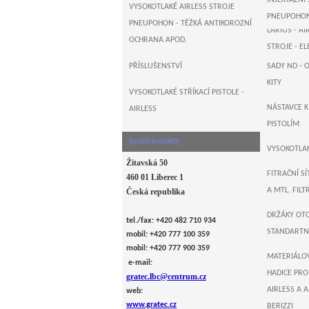
INJEKTÁŽNÍ
B&M+WAGN
VYSOKOTLAKÉ AIRLESS STROJE
PNEUPOHO
PNEUPOHON - TĚŽKÁ ANTIKOROZNÍ
LARIUS - 
OCHRANA APOD.
STROJE - E
PŘÍSLUŠENSTVÍ
SADY ND - 
AIRLESSCO ,
KITY
ELEKTRO PÍ
VYSOKOTLAKÉ STŘÍKACÍ PISTOLE -
NÁSTAVCE 
AIRLESS
MONSTER , 
PISTOLÍM
ELEKTRO PÍ
Rychlé kontakty
VYSOKOTLAK
Žitavská 50
FITRAČNÍ SÍ
460 01 Liberec 1
A MTL. FIL
Česká republika
DRŽÁKY OT
tel./fax: +420 482 710 934
STANDARTNÍ
mobil: +420 777 100 359
mobil: +420 777 900 359
MATERIÁLO
e-mail:
HADICE PRO
gratec.lbc@centrum.cz
AIRLESS A A
web:
www.gratec.cz
BERIZZI