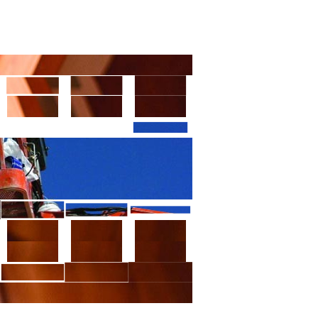
VÝPIS Z OR
KONTAKTY
V košíku:
0,00 Kč